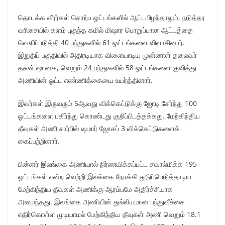
தொடக்க வீரர்கள் சொற்ப ஓட்டங்களில் ஆட்டமிழந்தாலும், நடுத்தர
வரிசையில் களம் புகுந்த கமில் மிஷார பொறுப்பான ஆட்டத்தை
வெளிப்படுத்தி 40 பந்துகளில் 61 ஓட்டங்களை விளாசினார்.
இறுதிப் பகுதியில் அதிரடியாக விளையாடிய முன்னாள் தலைவர்
தசுன் ஷானக, வெறும் 24 பந்துகளில் 58 ஓட்டங்களை குவித்து
அணியின் ஓட்ட எண்ணிக்கையை உயர்த்தினார்.
இவர்கள் இருவரும் 5ஆவது விக்கெட்டுக்கு ஜோடி சேர்ந்து 100
ஓட்டங்களை பகிர்ந்து கொண்டது குறிப்பிடத்தக்கது. மேற்கிந்திய
தீவுகள் அணி சார்பில் ஷமார் ஜோசப் 3 விக்கெட்டுகளைக்
கைப்பற்றினார்.
பின்னர் இலங்கை அணியால் நிர்ணயிக்கப்பட்ட சவால்மிக்க 195
ஓட்டங்கள் என்ற வெற்றி இலக்கை நோக்கி துடுப்பெடுத்தாடிய
மேற்கிந்திய தீவுகள் அணிக்கு ஆரம்பமே அதிர்ச்சியாக
அமைந்தது. இலங்கை அணியின் துல்லியமான பந்துவீச்சை
எதிர்கொள்ள முடியாமல் மேற்கிந்திய தீவுகள் அணி வெறும் 18.1