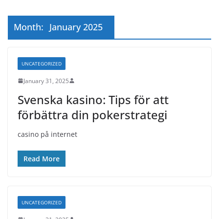
Month:
January 2025
UNCATEGORIZED
January 31, 2025
Svenska kasino: Tips för att
förbättra din pokerstrategi
casino på internet
Read More
UNCATEGORIZED