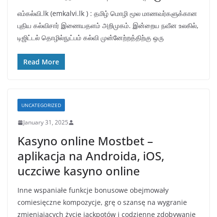
எம்கல்வி.lk (emkalvi.lk ) : தமிழ் மொழி மூல மாணவர்களுக்கான
புதிய கல்விசார் இணையதளம் அறிமுகம். இன்றைய நவீன உலகில்,
டிஜிட்டல் தொழில்நுட்பம் கல்வி முன்னேற்றத்திற்கு ஒரு
Read More
UNCATEGORIZED
January 31, 2025
Kasyno online Mostbet –
aplikacja na Androida, iOS,
uczciwe kasyno online
Inne wspaniałe funkcje bonusowe obejmowały
comiesięczne kompozycje, grę o szansę na wygranie
zmieniających życie jackpotów i codzienne zdobywanie