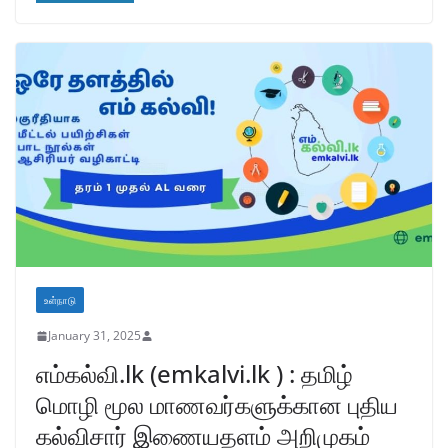
உள்நாடு
January 31, 2025
எம்கல்வி.lk (emkalvi.lk ) : தமிழ்
மொழி மூல மாணவர்களுக்கான புதிய
கல்விசார் இணையதளம் அறிமுகம்