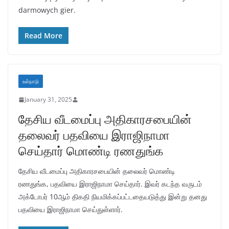
darmowych gier.
Read More
உள்நாடு
January 31, 2025
தேசிய வீடமைப்பு அதிகாரசபையின்
தலைவர் பதவியை இராஜிநாமா
செய்தார் மொண்டி ரணதுங்க
தேசிய வீடமைப்பு அதிகாரசபையின் தலைவர் மொண்டி
ரணதுங்க, பதவியை இராஜிநாமா செய்தார். இவர் கடந்த வருடம்
அக்டோபர் 10ஆம் திகதி நியமிக்கப்பட்டதையடுத்து இன்று தனது
பதவியை இராஜிநாமா செய்துள்ளார்.