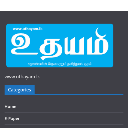
www.uthayam.lk
Categories
Home
E-Paper