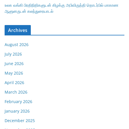
உலக வங்கி பிரதிநிதிகளுடன் கிழக்கு அபிவிருத்தி தொடர்பில் மாகாண
ஆளுனருடன் கலந்துரையாடல்
Archives
August 2026
July 2026
June 2026
May 2026
April 2026
March 2026
February 2026
January 2026
December 2025