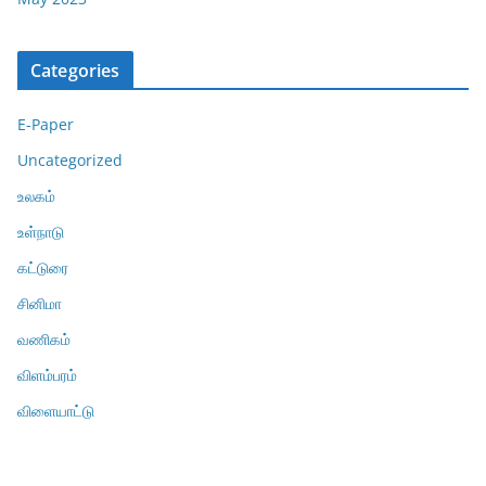
Categories
E-Paper
Uncategorized
உலகம்
உள்நாடு
கட்டுரை
சினிமா
வணிகம்
விளம்பரம்
விளையாட்டு