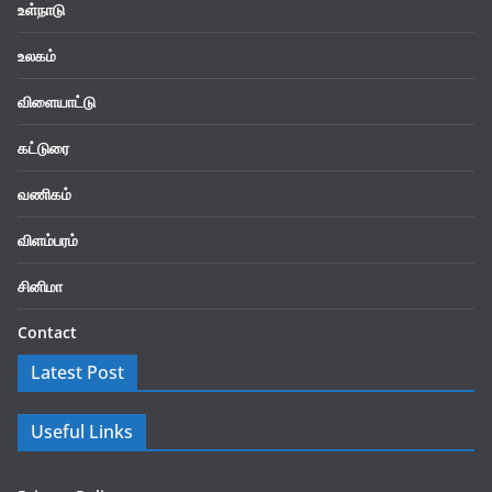
உள்நாடு
உலகம்
விளையாட்டு
கட்டுரை
வணிகம்
விளம்பரம்
சினிமா
Contact
Latest Post
Useful Links