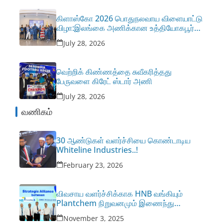
கிளாஸ்கோ 2026 பொதுநலவாய விளையாட்டு
விழா:இலங்கை அணிக்கான உத்தியோகபூர்வ
ஆடைகளை அறிமுகம் செய்தது MAS
July 28, 2026
வெற்றிக் கிண்ணத்தை சுவீகரித்தது
பேருவளை கிரேட் ஸ்டார் அணி
July 28, 2026
வணிகம்
30 ஆண்டுகள் வளர்ச்சியை கொண்டாடிய
Whiteline Industries..!
February 23, 2026
விவசாய வளர்ச்சிக்காக HNB வங்கியும்
Plantchem நிறுவனமும் இணைந்து
கவர்ச்சிகரமான லீசிங் திட்டங்களை
November 3, 2025
அறிமுகப்படுத்தின..!