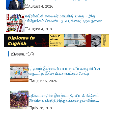
பதிலடி
August 4, 2026
எதிர்க்கட்சி தலைவர் உதயநிதி கைது – இது
உள்நோக்கம் கொண்ட நடவடிக்கை; மஜக தலைவர்
மு.தமிமுன் அன்சாரி எம்.எல்.ஏ. கண்டனம்
August 4, 2026
விளையாட்டு
புத்தளம் இஸ்லாஹிய்யா மகளிர் கல்லூரியின்
வருடாந்த இல்ல விளையாட்டுப் போட்டி
August 6, 2026
எதிர்காலத்தில் இலங்கை தேசிய கிரிக்கெட்
அணியை பிரதிநிதித்துவப்படுத்தும் வீரர்களை
திருகோணமலையிலிருந்து உருவாக்க
July 28, 2026
வேண்டும் – இம்ரான் எம்.பி.