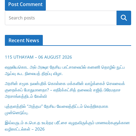
Search
Recent News
115 UTHAYAM – 06 AUGUST 2026
எஹலியகொட அல் அக்ஷா தேசிய பாட்சாலையில் கனணி தொழில் நுட்ப
ஆய்வு கூட நிலையத் திறப்பு விழா.
அரசின் சமூக நலன்புரிக் கொள்கை மக்களின் வாழ்க்கைச் செலவைக்
குறைக்கப் போதுமானதா? – எதிர்க்கட்சித் தலைவர் சஜித் பிரேமதாச
அரசாங்கத்திடம் கேள்வி
புத்தளத்தில் “அத்தம” தேசிய வேலைத்திட்டம் வெற்றிகரமாக
முன்னெடுப்பு.
இவ்வருடம் க.பொ.த உயர்தர பரீட்சை எழுதவிருக்கும் மாணவர்களுக்கான
வழிகாட்டல்கள் – 2026