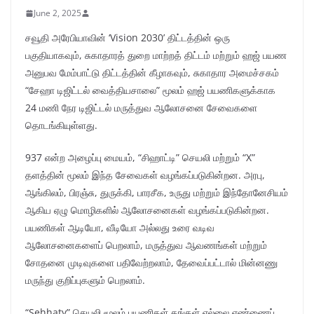
June 2, 2025
சவூதி அரேபியாவின் ‘Vision 2030’ திட்டத்தின் ஒரு
பகுதியாகவும், சுகாதாரத் துறை மாற்றத் திட்டம் மற்றும் ஹஜ் பயண
அனுபவ மேம்பாட்டு திட்டத்தின் கீழாகவும், சுகாதார அமைச்சகம்
“சேஹா டிஜிட்டல் வைத்தியசாலை” மூலம் ஹஜ் பயணிகளுக்காக
24 மணி நேர டிஜிட்டல் மருத்துவ ஆலோசனை சேவைகளை
தொடங்கியுள்ளது.
937 என்ற அழைப்பு மையம், “சிஹாட்டி” செயலி மற்றும் “X”
தளத்தின் மூலம் இந்த சேவைகள் வழங்கப்படுகின்றன. அரபு,
ஆங்கிலம், பிரஞ்சு, துருக்கி, பாரசீக, உருது மற்றும் இந்தோனேசியம்
ஆகிய ஏழு மொழிகளில் ஆலோசனைகள் வழங்கப்படுகின்றன.
பயணிகள் ஆடியோ, வீடியோ அல்லது உரை வடிவ
ஆலோசனைகளைப் பெறலாம், மருத்துவ ஆவணங்கள் மற்றும்
சோதனை முடிவுகளை பதிவேற்றலாம், தேவைப்பட்டால் மின்னணு
மருந்து குறிப்புகளும் பெறலாம்.
“Sehhaty” செயலி மூலம் பயணிகள் தங்கள் எல்லை எண்ணைப்