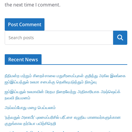
the next time I comment.
Search
Recent News
நீதிமன்ற மற்றும் சிறைச்சாலை மறுசீரமைப்புகள் குறித்து அகில இலங்கை
ஜம்இய்யத்துல் உலமா சபைக்கு தெளிவுபடுத்தும் நிகழ்வு
ஜம்இய்யதுல் உலமாவின் பிரதம நிறைவேற்று அதிகாரியாக அஷ்ஷெய்க்
நவவி நியமனம்
அவ்வப்போது மழை பெய்யலாம்
‘நத்வதுல் அஸாபீர்’ புலமைப்பரிசில் பரீட்சை எழுதிய மாணவர்களுக்கான
குறுங்கால தர்பியா பயிற்சிநெறி