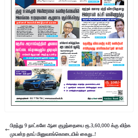
பிறந்து 9 நாட்களே ஆன குழந்தையை ரூ.3,60,000 க்கு விற்க
முயன்ற தாய் மினுவாங்கொடையில் கைது..!