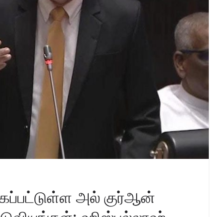
்கப்பட்டுள்ள அல் குர்ஆன்
ுவியுங்கள்; ஹிஸ்புல்லாஹ்