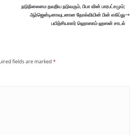
நடுநிலைமை தவறிய நடுவரும், பிபா வின் பாரபட்சமும்;
ஆர்ஜென்டினாவுடனான தோல்வியின் பின் எகிப்து
பயிற்சியாளர் ஹொஸாம் ஹஸன் சாடல்
ired fields are marked
*