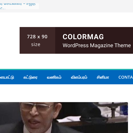
ர செயலாளர் – சஜித்
ப்பு
கள் 14 வரை ஏற்பு
 பேசும் மக்களின்
ுக்காக
்படவே புதிய
்ஸ்தானிகரிடம்
திநிதிகள் இந்திய
ாளருடன் சந்திப்பு
்களுக்கு மழை
ையாட்டு
கட்டுரை
வணிகம்
விளம்பரம்
சினிமா
CONTA