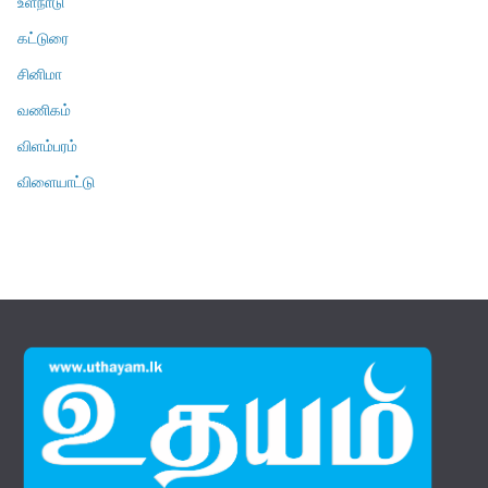
உள்நாடு
கட்டுரை
சினிமா
வணிகம்
விளம்பரம்
விளையாட்டு