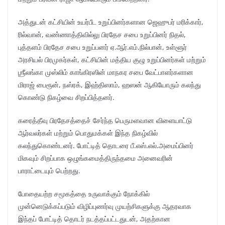
அத்துடன் கட்சியின் உயர்பீட உறுப்பினர்களான ஜெஹுபர் மரிக்கார்,
ரில்வான், வண்ணாத்திவில்லு பிரதேச சபை உறுப்பினர் நிதல்,
புத்தளம் பிரதேச சபை உறுப்பனர் ஏ.ஆர்.எம்.நில்பான், உள்ளூர்
அரசியல் பிரமுகர்கள், கட்சியின் மத்திய குழு உறுப்பினர்கள் மற்றும்
ஶ்ரீலங்கா முஸ்லிம் காங்கிரஸின் மாநகர சபை வேட்பாளர்களான
மிராஜ் பைரூன், நஸ்ரக், இஹ்திஸாம், ஹஸன் ஆகியோரும் கலந்து
கொண்டு நிகழ்வை சிறப்பித்தனர்.
கரைத்தீவு பிரதேசத்தைச் சேர்ந்த பெருமளவான விளையாட்டு
ஆர்வலர்கள் மற்றும் பொதுமக்கள் இந்த நிகழ்வில்
கலந்துகொண்டனர். போட்டித் தொடரை பீ.எஸ்.எல்.அமைப்பினர்
மிகவும் சிறப்பாக ஒழுங்கமைத்திருந்தமை அனைவரின்
பாராட்டையும் பெற்றது.
போதையற்ற சமூகத்தை உருவாக்கும் நோக்கில்
முன்னெடுக்கப்படும் விழிப்புணர்வு முயற்சிகளுக்கு ஆதரவாக
இந்தப் போட்டித் தொடர் நடத்தப்பட்டதுடன், அதற்கான