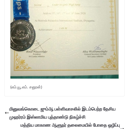
(எம்.யூ.எம். சனூன்)
மினுவங்கொடை ஜும்ஆ பள்ளிவாசலில் இடம்பெற்ற தேசிய
முஹர்ரம் இஸ்லாமிய புத்தாண்டு நிகழ்ச்சி
மத்திய மாகாண ஆளுநர் தலைமையில் போதை ஒழிப்பு