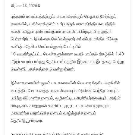
June 18, 2026
புத்தளம் மாவட்டத்திற்கும், பாடசாலைக்கும் பெருமை சேர்க்கும்
வகையில், புளிச்சாக்குளம் உமர் பாரூக் மகா வித்தியாலயத்தில்
கல்வி பயிலும் புளிச்சாக்குளம் மாணவி டபிள்யூ.ஏ.பி.தனுத்ரா
பெர்னார்டோ, இலங்கை மெய்வல்லுனர் சங்கம் நடாத்திய 62வது
கனிஷ்ட தேசிய மெய்வல்லுனர் போட்டியில்
16 வயதிற்குட்பட்ட பெண்களுக்கான உயரம் பாய்தல் நிகழ்வில் 1.49
மீற்றர் உயரம் பாய்ந்து தேசிய மட்டத்தில் இரண்டாம் இடத்தை பெற்று
வெள்ளிப் பதக்கத்தை வென்றுள்ளார்.
இச்சாதனையின் மூலம் பாடசாலையின் பெயரை தேசிய அரங்கில்
உயர்த்திப் பேச வைத்த மாணவியையும், அவரின் பெற்றோரையும்,
பயிற்றுவிப்பாளர்களையும், வழிகாட்டிய ஆசிரியர்களையும், அதிபர்
எம்.யூ.எம். சாஜஹான் உள்ளிட்ட முழுப் பாடசாலை சமூகமும்
மனமார்ந்த பாராட்டுக்களையும் வாழ்த்துக்களையும்
தெரிவித்துள்ளனர்.
“உழைப்பும் விடாமுயற்சியும் வெற்றியின் திறவுகோல்கள்”