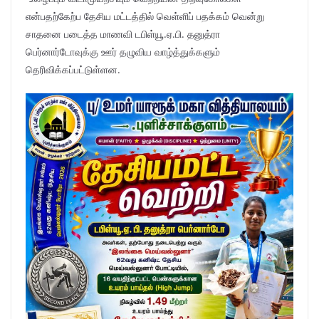
என்பதற்கேற்ப தேசிய மட்டத்தில் வெள்ளிப் பதக்கம் வென்று
சாதனை படைத்த மாணவி டபிள்யூ.ஏ.பி. தனுத்ரா
பெர்னார்டோவுக்கு ஊர் தழுவிய வாழ்த்துக்களும்
தெரிவிக்கப்பட்டுள்ளன.