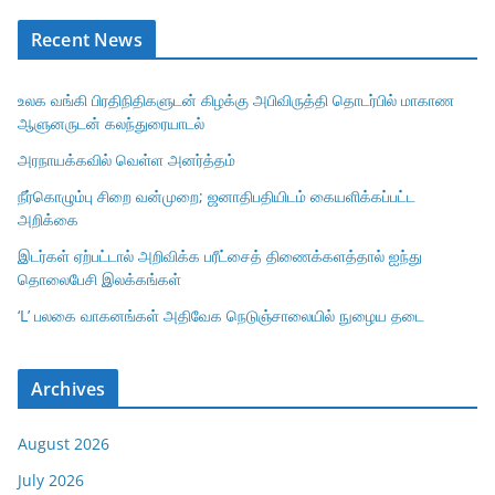
Recent News
உலக வங்கி பிரதிநிதிகளுடன் கிழக்கு அபிவிருத்தி தொடர்பில் மாகாண
ஆளுனருடன் கலந்துரையாடல்
அரநாயக்கவில் வெள்ள அனர்த்தம்
நீர்கொழும்பு சிறை வன்முறை; ஜனாதிபதியிடம் கையளிக்கப்பட்ட
அறிக்கை
இடர்கள் ஏற்பட்டால் அறிவிக்க பரீட்சைத் திணைக்களத்தால் ஐந்து
தொலைபேசி இலக்கங்கள்
‘L’ பலகை வாகனங்கள் அதிவேக நெடுஞ்சாலையில் நுழைய தடை
Archives
August 2026
July 2026