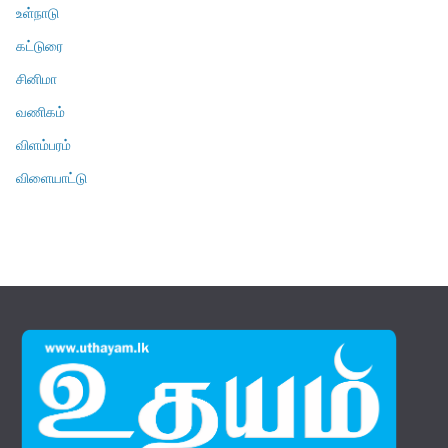
உள்நாடு
கட்டுரை
சினிமா
வணிகம்
விளம்பரம்
விளையாட்டு