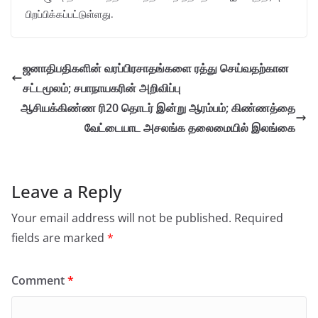
பிறப்பிக்கப்பட்டுள்ளது.
ஜனாதிபதிகளின் வரப்பிரசாதங்களை ரத்து செய்வதற்கான
சட்டமூலம்; சபாநாயகரின் அறிவிப்பு
ஆசியக்கிண்ண ரி20 தொடர் இன்று ஆரம்பம்; கிண்ணத்தை
வேட்டையாட அசலங்க தலைமையில் இலங்கை
Leave a Reply
Your email address will not be published.
Required
fields are marked
*
Comment
*