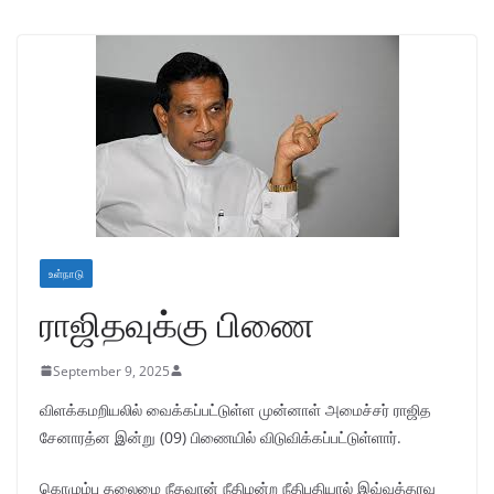
உள்நாடு
ராஜிதவுக்கு பிணை
September 9, 2025
விளக்கமறியலில் வைக்கப்பட்டுள்ள முன்னாள் அமைச்சர் ராஜித
சேனாரத்ன இன்று (09) பிணையில் விடுவிக்கப்பட்டுள்ளார்.
கொழும்பு தலைமை நீதவான் நீதிமன்ற நீதிபதியால் இவ்வுத்தரவு