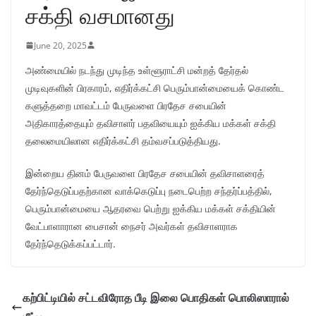
சக்தி வசமானது
June 20, 2025
அண்மையில் நடந்து முடிந்த உள்ளூராட்சி மன்றத் தேர்தல்
முடிவுகளின் பிரகாரம், எதிர்க்கட்சி பெரும்பான்மையைக் கொண்ட
களுத்தறை மாவட்டம் பேருவளை பிரதேச சபையின்
அதிகாரத்தையும் தவிசாளர் பதவியையும் ஐக்கிய மக்கள் சக்தி
தலைமையிலான எதிர்க்கட்சி தம்வசப்படுத்தியது.
இன்றைய தினம் பேருவளை பிரதேச சபையின் தவிசாளரைத்
தேர்ந்தெடுப்பதற்கான வாக்கெடுப்பு நடைபெற்ற சந்தர்ப்பத்தில், ​​
பெரும்பான்மையை ஆதரவை பெற்று ஐக்கிய மக்கள் சக்தியின்
வேட்பாளாரான பைசான் நைசர் அவர்கள் தவிசாளராக
தேர்ந்தெடுக்கப்பட்டார்.
கற்பிட்டியில் சட்டவிரோத பீடி இலை பொதிகள் பொலிஸாரால்