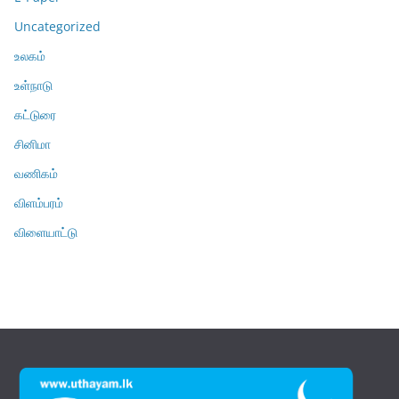
Uncategorized
உலகம்
உள்நாடு
கட்டுரை
சினிமா
வணிகம்
விளம்பரம்
விளையாட்டு