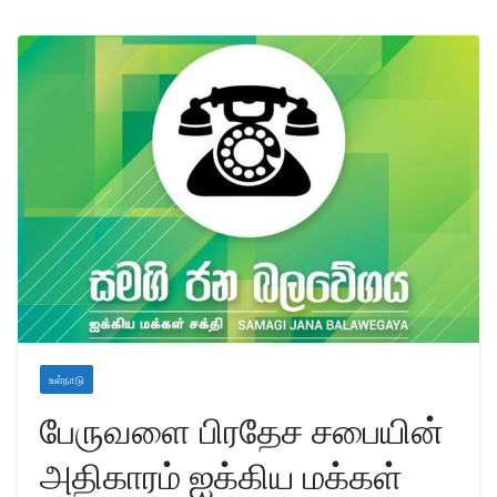
உள்நாடு
பேருவளை பிரதேச சபையின்
அதிகாரம் ஐக்கிய மக்கள்