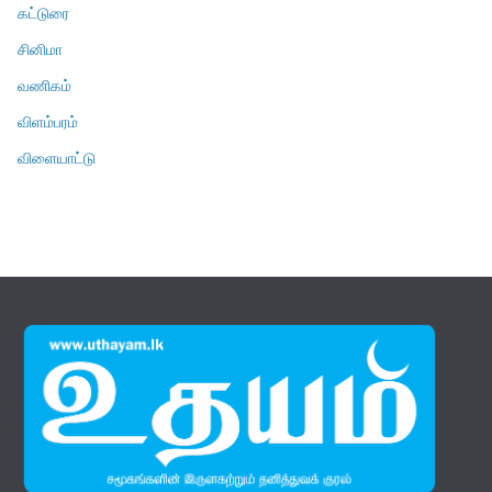
கட்டுரை
சினிமா
வணிகம்
விளம்பரம்
விளையாட்டு