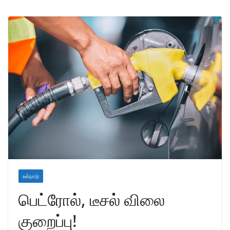
உள்நாடு
பெட்ரோல், டீசல் விலை
குறைப்பு!