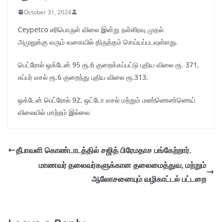
October 31, 2024
Ceypetco எரிபொருள் விலை இன்று நள்ளிரவு முதல்
அமுலுக்கு
வரும் வகையில் திருத்தம் செய்யப்படவுள்ளது.
பெட்ரோல் ஒக்டேன் 95 ரூ.6 குறைக்கப்பட்டு புதிய விலை ரூ. 371,
சுப்பர் டீசல் ரூ.6 குறைந்து புதிய விலை ரூ.313.
ஒக்டேன் பெட்ரோல் 92, ஒட்டோ டீசல் மற்றும் மண்ணெண்ணெய்
விலையில் மாற்றம் இல்லை
தீபாவளி கொண்டாடத்தில் சஜித் பிரேமதாச பங்கேற்றார்.
மாணவர் தலைவர்களுக்கான தலைமைத்துவ, மற்றும்
ஆலோசனையும் வழிகாட்டல் பட்டறை