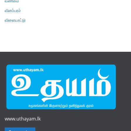
வணிகம்
விளம்பரம்
விளையாட்டு
www.uthayam.lk