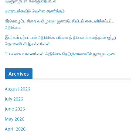
ஆளுனருடன் கலந்துரையாடல்
அரநாயக்கவில் வெள்ள அனர்த்தம்
நீர்கொழும்பு சிறை வன்முறை; ஜனாதிபதியிடம் கையளிக்கப்பட்ட
அறிக்கை
இடர்கள் ஏற்பட்டால் அறிவிக்க பரீட்சைத் திணைக்களத்தால் ஐந்து
தொலைபேசி இலக்கங்கள்
‘L’ பலகை வாகனங்கள் அதிவேக நெடுஞ்சாலையில் நுழைய தடை
Archives
August 2026
July 2026
June 2026
May 2026
April 2026