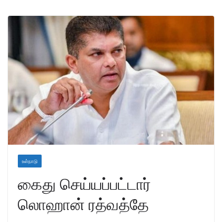
உள்நாடு
கைது செய்யப்பட்டார்
லொஹான் ரத்வத்தே