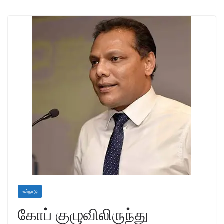
உள்நாடு
கோப் குழுவிலிருந்து