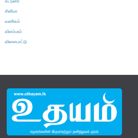
கட்டுரை
சினிமா
வணிகம்
விளம்பரம்
விளையாட்டு