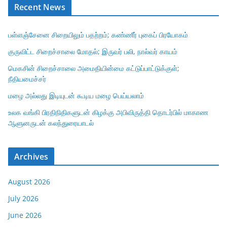
Recent News
பள்ளஞ்சேனை சிறையிலும் பதற்றம்; கண்ணீர் புகைப் பிரயோகம்
குருவிட்ட சிறைச்சாலை மோதல்; இருவர் பலி, நால்வர் காயம்
மெகசின் சிறைச்சாலை அமைதியின்மை கட்டுப்பாட்டுக்குள்;
நீதியமைச்சர்
மழை அல்லது இடியுடன் கூடிய மழை பெய்யலாம்
உலக வங்கி பிரதிநிதிகளுடன் கிழக்கு அபிவிருத்தி தொடர்பில் மாகாண
ஆளுனருடன் கலந்துரையாடல்
Archives
August 2026
July 2026
June 2026