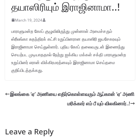
தயாஸிரியும் இராஜினாமா..!
March 19, 2024
பாராளுமன்ற கோப் குழுவிலிருந்து முன்னாள் அமைச்சரும்
ஸ்ரீலங்கா சுதந்திரக் கட்சி உறுப்பினரான தயாஸிரி ஜயசேகரவும்
இராஜினாமா செய்துள்ளார். புதிய கோப் தலைவருடன் இணைந்து
செயற்பட முடியாததால் நேற்று ஐக்கிய மக்கள் சக்தி பாராளுமன்ற
உறுப்பினர் எரான் விக்கிரமரத்னவும் இராஜினாமா செய்தமை
குறிப்பிடத்தக்கது.
இலங்கை ‘ஏ’ அணியை எதிர்கொள்ளவரும் ஆப்கான் ‘ஏ’ அணி
மரிக்கார் எம் பீ யும் விலகினார்..!
Leave a Reply