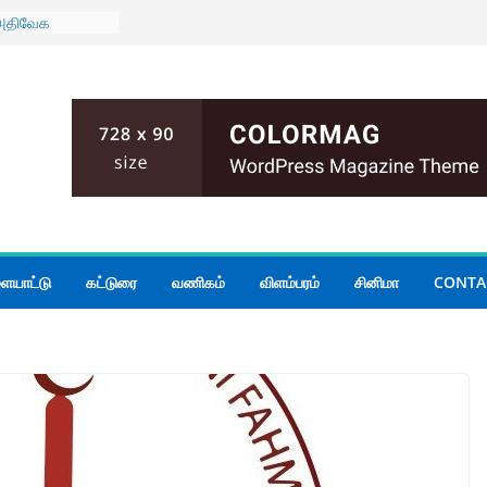
 அதிவேக
ைய தடை
ுடன் கிழக்கு
் மாகாண
யாடல்
அனர்த்தம்
முறை;
்கப்பட்ட
ிக்க பரீட்சைத்
து தொலைபேசி
ையாட்டு
கட்டுரை
வணிகம்
விளம்பரம்
சினிமா
CONTA