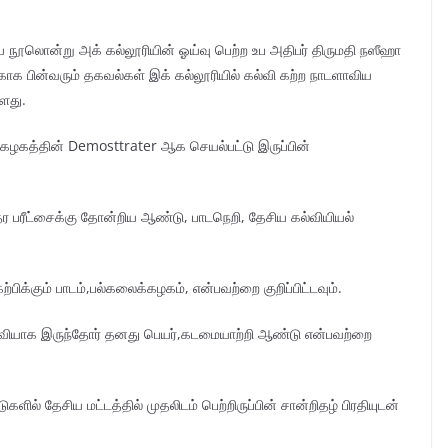
ய நூலொன்று அக் கல்லூரியின் ஓய்வு பெற்ற உப அதிபர் திருமதி நஸீஹா
ாக பின்வரும் தகவல்கள் இக் கல்லூரியில் கல்வி கற்ற நாடளாவிய
்ளது.
கழகத்தின் Demosttrater ஆக செயல்பட்டு இருப்பின்
தர பரீட்சைக்கு தோன்றிய ஆண்டு, பாடநெறி, தேசிய கல்வியியல்
க்கும் பாடம்,பல்கலைக்கழகம், என்பவற்றை குறிப்பிட்டவும்.
ியாக இருந்தோர் தனது பெயர்,கடமையாற்றி ஆண்டு என்பவற்றை
் தேசிய மட்டத்தில் முதலிடம் பெற்றிருப்பின் சான்றிதழ் பிரதியுடன்