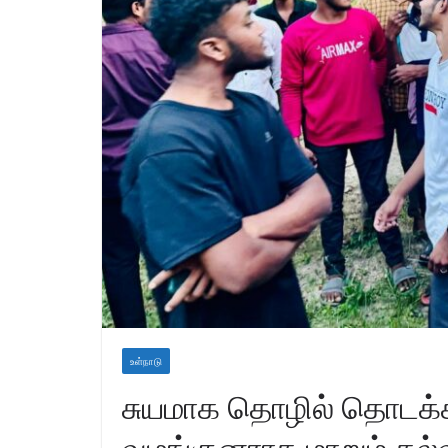
உள்நாடு
சுயமாக தொழில் தொடக்க
வழங்குனராக மாறும் கல்வ