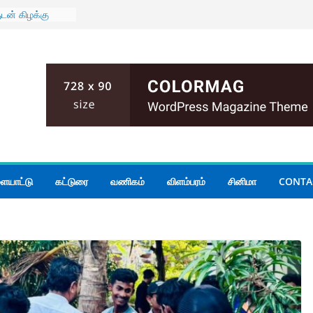
ுடன் கிழக்கு
் மாகாண
யாடல்
் பதற்றம்;
ம்
மோதல்; இருவர்
 அமைதியின்மை
ியமைச்சர்
 கூடிய மழை
ையாட்டு
கட்டுரை
வணிகம்
விளம்பரம்
சினிமா
CONTA