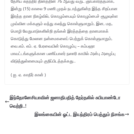
தேசிய சுதந்திர தினத்தின் 76 ஆவது வருட ஞாபகார்த்தமாக,
இன்று (15) காலை 9 மணி முதல் நடாத்துகின்ற இந்த சிறப்பான
இரத்த தான நிகழ்வில், கொழும்பையும் கொழும்பைச் சூழவுள்ள
முவ்வின மக்களும் வந்து கலந்து கொள்ளுமாறும், இன, மத,
மொழி வேறுபாடுகளின்றி தங்கள் இரத்தத்தை தானமாகக்
கொடுத்து மேலான நன்மைகளைப் பெற்றுக் கொள்ளுமாறும்,
வை.எம். எம். ஏ. பேரவையின் கொழும்பு – கம்பஹா
மாவட்டங்களுக்கான பணிப்பாளர் நஸாரி காமில் அன்பு அழைப்பு
விடுத்துள்ளமையும் குறிப்பிடத்தக்கது..
( ஐ. ஏ. காதிர் கான் )
இந்தோனேசியாவின் ஜனாதிபதித் தேர்தலில் சுபியாண்டோ
வெற்றி..!
இலங்கையின் ஓட்ட இயந்திரம் பெத்தும் நிசங்க