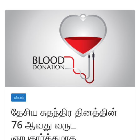
உள்நாடு
தேசிய சுதந்திர தினத்தின்
76 ஆவது வருட
ஞாபகார்த்தமாக,