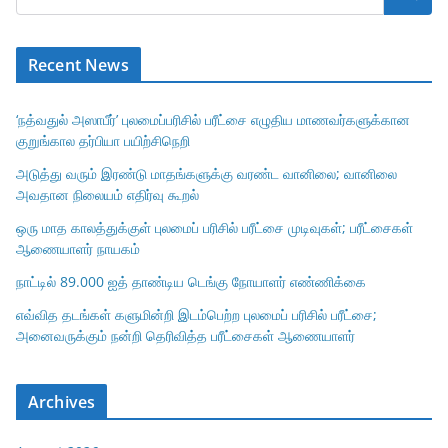
Recent News
‘நத்வதுல் அஸாபீர்’ புலமைப்பரிசில் பரீட்சை எழுதிய மாணவர்களுக்கான
குறுங்கால தர்பியா பயிற்சிநெறி
அடுத்து வரும் இரண்டு மாதங்களுக்கு வரண்ட வானிலை; வானிலை
அவதான நிலையம் எதிர்வு கூறல்
ஒரு மாத காலத்துக்குள் புலமைப் பரிசில் பரீட்சை முடிவுகள்; பரீட்சைகள்
ஆணையாளர் நாயகம்
நாட்டில் 89.000 ஐத் தாண்டிய டெங்கு நோயாளர் எண்ணிக்கை
எவ்வித தடங்கள் களுமின்றி இடம்பெற்ற புலமைப் பரிசில் பரீட்சை;
அனைவருக்கும் நன்றி தெரிவித்த பரீட்சைகள் ஆணையாளர்
Archives