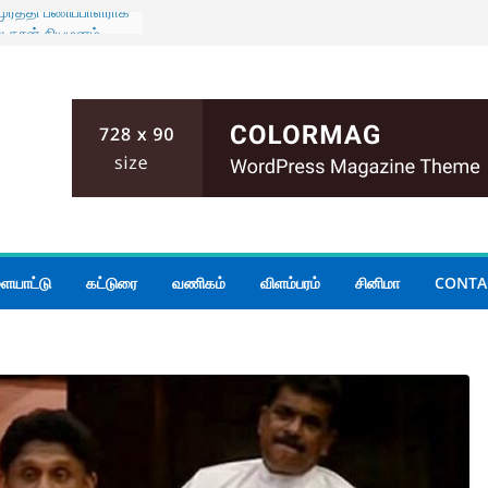
ுர்த்தி பணிப்பாளராக
ஸ்.கரன் நியமனம்
்களுக்கு மழை
ர செயலாளர் – சஜித்
ப்பு
ய வெளிவிவகார
ேனை நபர் துபாயில்
ையாட்டு
கட்டுரை
வணிகம்
விளம்பரம்
சினிமா
CONTA