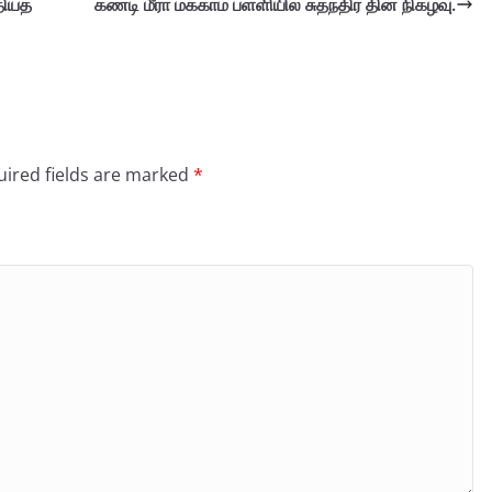
ியத்
கண்டி மீரா மக்காம் பள்ளியில் சுதந்திர தின நிகழ்வு.
ired fields are marked
*