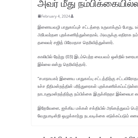
அவர் மீது நம்பிக்கையில்ல
February 4, 2024
இணையவழி பாதுகாப்புச் சட்டத்தை உருவாக்கும் போது, ​​
அபேவர்தன புறக்கணித்துள்ளதால், அவருக்கு எதிராக நம்
தலைவர் சஜித் பிரேமதாச தெரிவித்துள்ளார்.
காலியில் நேற்று (03) இடம்பெற்ற வைபவம் ஒன்றில் உரையாற
இல்லை என்று தெரிவித்தார்.
“சபாநாயகர் இணைய பாதுகாப்பு சட்டத்திற்கு சட்டவிரோத
உச்ச நீதிமன்றத்தின் பரிந்துரைகள் புறக்கணிக்கப்பட்டுள
நாடாளுமன்றத்திற்கு நம்பிக்கை இருக்கிறதா இல்லையா என்
இதேவேளை, ஐக்கிய மக்கள் சக்தியில் அங்கத்துவம் பெற்று
வேறுபாடின்றி ஒழுக்காற்று நடவடிக்கை எடுக்கப்படும் எனவு