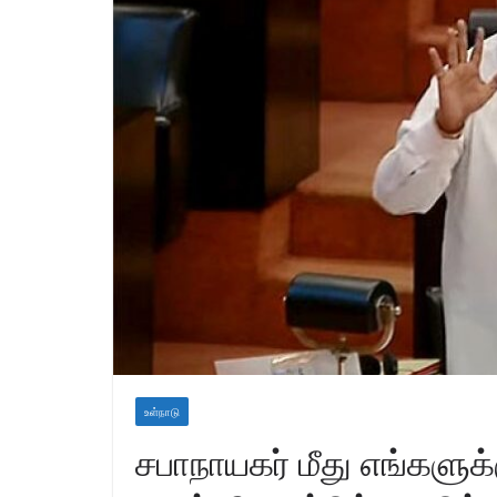
உள்நாடு
சபாநாயகர் மீது எங்களு