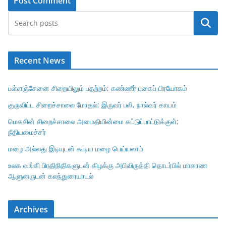
Search
Recent News
பள்ளஞ்சேனை சிறையிலும் பதற்றம்; கண்ணீர் புகைப் பிரயோகம்
குருவிட்ட சிறைச்சாலை மோதல்; இருவர் பலி, நால்வர் காயம்
மெகசின் சிறைச்சாலை அமைதியின்மை கட்டுப்பாட்டுக்குள்;
நீதியமைச்சர்
மழை அல்லது இடியுடன் கூடிய மழை பெய்யலாம்
உலக வங்கி பிரதிநிதிகளுடன் கிழக்கு அபிவிருத்தி தொடர்பில் மாகாண
ஆளுனருடன் கலந்துரையாடல்
Archives