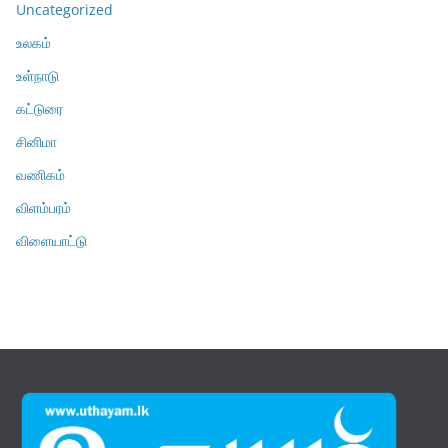
Uncategorized
உலகம்
உள்நாடு
கட்டுரை
சினிமா
வணிகம்
விளம்பரம்
விளையாட்டு