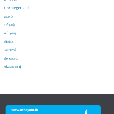
Uncategorized
உலகம்
உள்நாடு
கட்டுரை
சினிமா
வணிகம்
விளம்பரம்
விளையாட்டு