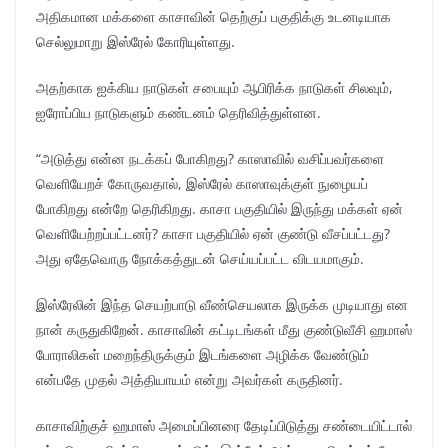
அதிகமான மக்களை காசாவின் தெற்குப் பகுதிக்கு உடனடியாக
செல்லுமாறு இஸ்ரேல் கோரியுள்ளது.
அதற்காக ஐக்கிய நாடுகள் சபையும் ஆபிரிக்க நாடுகள் சிலவும்,
ஐரோப்பிய நாடுகளும் கண்டனம் தெரிவித்துள்ளன.
“அடுத்து என்ன நடக்கப் போகிறது? காஸாவில் வசிப்பவர்களை
வெளியேறச் கோருவதால், இஸ்ரேல் காஸாவுக்குள் நுழையப்
போகிறது என்றே தெரிகிறது. காசா பகுதியில் இருந்து மக்கள் ஏன்
வெளியேற்றப்பட்டனர்? காசா பகுதியில் ஏன் குண்டு வீசப்பட்டது?
அது ஏதேவொரு நோக்கத்துடன் செய்யப்பட்ட விடயமாகும்.
இஸ்ரேலின் இந்த செயற்பாடு வீண்செயலாக இருக்க முடியாது என
நான் கருதுகிறேன். காசாவின் கட்டிடங்கள் மீது குண்டுவீசி ஹமாஸ்
போராலிகள் மறைந்திருக்கும் இடங்களை அழிக்க வேண்டும்
என்பதே முதல் அத்தியாயம் என்று அவர்கள் கருதினர்.
காசாவிற்குச் ஹமாஸ் அமைப்பினரை தேடிப்பிடுத்து சண்டையிட்டால்