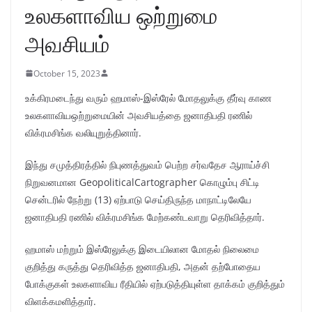
உலகளாவிய ஒற்றுமை
அவசியம்
October 15, 2023
உக்கிரமடைந்து வரும் ஹமாஸ்-இஸ்ரேல் மோதலுக்கு தீர்வு காண
உலகளாவியஒற்றுமையின் அவசியத்தை ஜனாதிபதி ரணில்
விக்ரமசிங்க வலியுறுத்தினார்.
இந்து சமுத்திரத்தில் நிபுணத்துவம் பெற்ற சர்வதேச ஆராய்ச்சி
நிறுவனமான GeopoliticalCartographer கொழும்பு சிட்டி
சென்டரில் நேற்று (13) ஏற்பாடு செய்திருந்த மாநாட்டிலேயே
ஜனாதிபதி ரணில் விக்ரமசிங்க மேற்கண்டவாறு தெரிவித்தார்.
ஹமாஸ் மற்றும் இஸ்ரேலுக்கு இடையிலான மோதல் நிலைமை
குறித்து கருத்து தெரிவித்த ஜனாதிபதி, அதன் தற்போதைய
போக்குகள் உலகளாவிய ரீதியில் ஏற்படுத்தியுள்ள தாக்கம் குறித்தும்
விளக்கமளித்தார்.