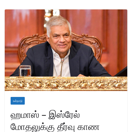
உள்நாடு
ஹமாஸ் – இஸ்ரேல்
மோதலுக்கு தீர்வு காண