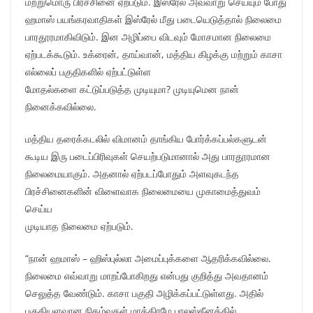
மற்றுமொரு பிரச்சினை ஏற்படும். இஸ்ரேல் அவ்வாறு செய்யும் போது
ஹமாஸ் பயங்கரவாதிகள் இஸ்ரேல் மீது படையெடுத்தால் நிலைமை
பாரதூரமாகிவிடும். இன அழிப்பை விடவும் மோசமான நிலைமை
ஏற்படக்கூடும். உக்ரைன், தாய்வான், மத்திய கிழக்கு மற்றும் காசா
எல்லைப் பகுதிகளில் ஏற்பட்டுள்ள
மோதல்களை கட்டுப்படுத்த முடியுமா? முடியுமென நான்
நினைக்கவில்லை.
மத்திய தரைக்கடலில் விமானம் தாங்கிய போர்க்கப்பல்களுடன்
கூடிய இரு படைப்பிரிவுகள் செயற்படுமானால் அது பாரதூரமான
நிலைமையாகும். அதனால் ஏற்படப்போதும் அளவுகடந்த
பிரச்சினைகளின் விளைவாக நிலைமையை முகாமைத்துவம்
செய்ய
முடியாத நிலைமை ஏற்படும்.
“நான் ஹமாஸ் – ஹிஸ்புல்லா அமைப்புக்களை ஆதரிக்கவில்லை.
நிலைமை எவ்வாறு மாறப்போகிறது என்பது குறித்து அவதானம்
செலுத்த வேண்டும். காசா பகுதி அழிக்கப்பட்டுள்ளது. அதில்
பகுதியளவான நிகழ்வுகள் மாத்திரமே பாலஸ்தீனத்தில்