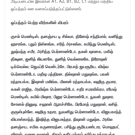
அடிப்படையில் இவர்கள் A1, A2, B1, B2, C1 மற்றும் மத்திய
ஒப்பந்தம் என வகைப்படுத்தப்பட்டுள்ளனர்.
ஒப்பந்தம் பெற்ற வீரர்களின் விபரம்
குசல் மெண்டிஸ், தனஞ்சய டி சில்வா, தினேஷ் சந்திமால், வனிந்து
ஹசரங்க, பதும் நிஸ்ஸங்க, சரித் அசலங்க, கமிந்து மெண்டிஸ்,
துஷ்மந்த சமீர, அசித்த பெர்னாண்டோ, தசுன் ஷானக, மகீஷ்
தீக்ஷன, ஜனித் லியனகே, துனித் வெல்லாலகே, நிரோஷன்
டிக்வெல்ல, ஜெஃப்ரி வென்டர்சே, பிரபாத் ஜயசூரிய, விஷ்வ
பெர்னாண்டோ, மதீஷ பத்திரன, தில்ஷான் மதுஷங்க, பவன்
ரத்நாயக்க, இஷான் மலிங்க, மிலான் ரத்நாயக்க, லஹிரு குமார,
கசுன் ராஜித, அவிஷ்க பெர்னாண்டோ, சதீர சமரவிக்ரம, ரமேஷ்
மெண்டிஸ், கமில் மிஷார, பினுர பெர்னாண்டோ, நுவன் துஷார,
சோனல் தினுஷ, சஹான் ஆராச்சிகே, பிரமோத் மதுஷான், லசித்
குரூஸ்புள்ளே, லஹிரு உதார, நுவனிது பெர்னாண்டோ, விஜயகாந்த்
வியாஸ்காந்த், இஷித்த விஜயசுந்தர, நிஷான் மதுஷ்க, அகில
தனஞ்சய, சமிக கருணாரத்ன, பசிந்து சூரியபண்டார, மொஹமட்
ஷிராஸ், வனுஜ சஹான், திலும் சுதீர மற்றும் தரிந்து ரத்நாயக்க.