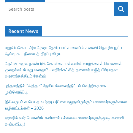
Search
Recent News
எஹலியகொட அல் அக்ஷா தேசிய பாட்சாலையில் கனணி தொழில் நுட்ப
ஆய்வு கூட நிலையத் திறப்பு விழா.
அரசின் சமூக நலன்புரிக் கொள்கை மக்களின் வாழ்க்கைச் செலவைக்
குறைக்கப் போதுமானதா? – எதிர்க்கட்சித் தலைவர் சஜித் பிரேமதாச
அரசாங்கத்திடம் கேள்வி
புத்தளத்தில் “அத்தம” தேசிய வேலைத்திட்டம் வெற்றிகரமாக
முன்னெடுப்பு.
இவ்வருடம் க.பொ.த உயர்தர பரீட்சை எழுதவிருக்கும் மாணவர்களுக்கான
வழிகாட்டல்கள் – 2026
ஹாஷிம் உமர் பௌண்டேசனினால் பல்கலை மாணவர்களுக்குமடி கணனி
அன்பளிப்பு.!