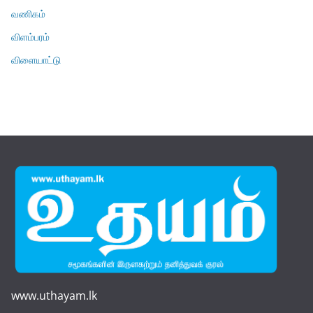
வணிகம்
விளம்பரம்
விளையாட்டு
www.uthayam.lk