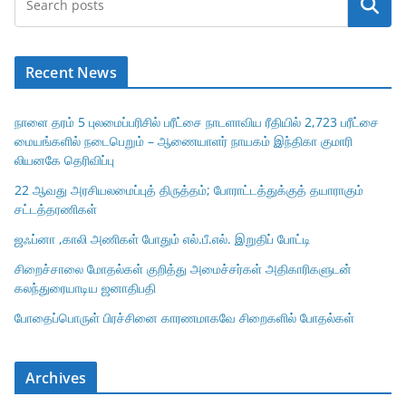
Search
Recent News
நாளை தரம் 5 புலமைப்பரிசில் பரீட்சை நாடளாவிய ரீதியில் 2,723 பரீட்சை
மையங்களில் நடைபெறும் – ஆணையாளர் நாயகம் இந்திகா குமாரி
லியனகே தெரிவிப்பு
22 ஆவது அரசியலமைப்புத் திருத்தம்; போராட்டத்துக்குத் தயாராகும்
சட்டத்தரணிகள்
ஜஃப்னா ,காலி அணிகள் போதும் எல்.பீ.எல். இறுதிப் போட்டி
சிறைச்சாலை மோதல்கள் குறித்து அமைச்சர்கள் அதிகாரிகளுடன்
கலந்துரையாடிய ஜனாதிபதி
போதைப்பொருள் பிரச்சினை காரணமாகவே சிறைகளில் போதல்கள்
Archives