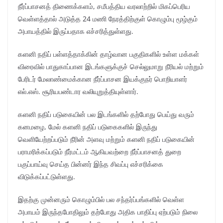
நீர்ப்பாசனத் திணைக்களம், சமீபத்திய வரலாற்றில் மிகப்பெரிய
வெள்ளத்தால் அடுத்த 24 மணி நேரத்திற்குள் கொழும்பு மூழ்கும்
அபாயத்தில் இருப்பதாக எச்சரித்துள்ளது.
களனி நதிப் பள்ளத்தாக்கின் தாழ்வான பகுதிகளில் உள்ள மக்கள்
விரைவில் பாதுகாப்பான இடங்களுக்குச் செல்லுமாறு நீரியல் மற்றும்
பேரிடர் மேலாண்மைக்கான நீர்ப்பாசன இயக்குநர் பொறியாளர்
எல்.எஸ். சூரியபண்டார வலியுறுத்தியுள்ளார்.
களனி நதிப் படுகையின் பல இடங்களில் தற்போது பெய்து வரும்
கனமழை, மேல் களனி நதிப் படுகைகளில் இருந்து
வெளியேற்றப்படும் நீரின் அளவு மற்றும் களனி நதிப் படுகையின்
பராமரிக்கப்படும் நீர்மட்டம் ஆகியவற்றை நீர்ப்பாசனத் துறை
பகுப்பாய்வு செய்த பின்னர் இந்த சிவப்பு எச்சரிக்கை
விடுக்கப்பட்டுள்ளது.
இதற்கு முன்னரும் கொழும்பில் பல சந்தர்ப்பங்களில் வெள்ள
அபாயம் இருந்தபோதிலும் தற்போது அதிக பாதிப்பு ஏற்படும் நிலை