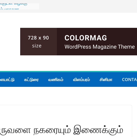
ிகளுடன் கிழக்கு
பில் மாகாண
ரையாடல்
ும் பதற்றம்;
யோகம்
லை மோதல்; இருவர்
ாலை அமைதியின்மை
நீதியமைச்சர்
ன் கூடிய மழை
ையாட்டு
கட்டுரை
வணிகம்
விளம்பரம்
சினிமா
CONTA
ேருவளை நகரையும் இணைக்கும்