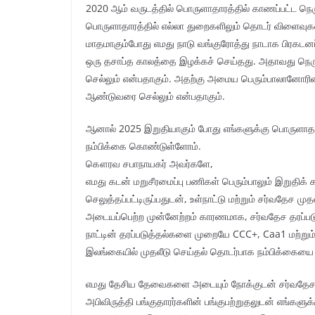
2020 ஆம் வருடத்தில் பொருளாதாரத்தில் காணப்பட்ட நெர
பொருளாதாரத்தில் எல்லா துறைகளிலும் தொடர் விளைவுக
மாதமாகும்போது எமது நாடு வங்குரோத்து நாடாக பிரகடனப்
ஒரு தசாப்த காலத்தை இழக்கச் செய்தது. அதாவது நெரு
செல்லும் என்பதாகும். அதற்கு அமைய பெரும்பாலானோர
ஆண்டுவரை செல்லும் என்பதாகும்.
ஆனால் 2025 இறுதியாகும் போது எங்களுக்கு பொருளாதார
நம்பிக்கை கொண்டுள்ளோம்.
கௌரவ சபாநாயகர் அவர்களே,
எமது கடன் மறுசீரமைப்பு பணிகள் பெரும்பாலும் இறுதிக
செலுத்தப்பட்டிருப்பதுடன், உள்நாட்டு மற்றும் சர்வதேச மு
அடையப்பெற்ற முன்னேற்றம் காரணமாக, சர்வதேச தரப்படு
நாட்டின் தரப்படுத்தல்களை முறையே CCC+, Caa1 மற்றும
இலங்கையில் முதலீடு செய்தல் தொடர்பாக நம்பிக்கையை மே
எமது தேசிய தேவைகளை அடையும் நோக்குடன் சர்வதேச நா
அபிவிருத்தி பங்குதாரர்களின் பங்குபற்றுதலுடன் எங்