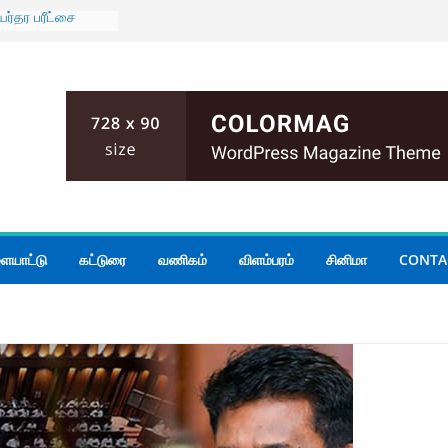
ர்தர பரீட்சை
வர்களுக்கான
6
 AUGUST 2026
ஷா தேசிய
ொழில் நுட்ப
ப்பு விழா.
ரிக் கொள்கை
் செலவைக்
 – எதிர்க்கட்சித்
ாச அரசாங்கத்திடம்
ையாட்டு
கட்டுரை
வணிகம்
விளம்பரம்
சினிமா
CONTA
 தேசிய
ிகரமாக