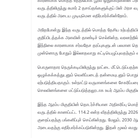
காரணமாக மொத்த உத்தியோக பூர்வ ஒதுக்கீடுகளின் அளவ
வருடத்திலிருந்து சுமார் 2 தசாப்தங்களுக்குப் பின் அர
வருடத்தில் அடைய முடியுமென எதிர்பார்க்கின்றோம்.
அதேபோன்று இந்த வருடத்தில் மொத்த தேசிய உற்பத்திய
குறிப்பிடத்தக்க அளவின் தாண்டிச் செல்கின்ற, வரலாற்றி
இந்நிலை காரணமாக சர்வதேச தரப்புகளுடன் பலமான தொடர்
முன்னொரு போதும் இல்லாதவாறு கட்டியெழுப்புவதற்கும் எம
பொருளாதார நெருக்கடியிலிருந்து நாட்டை மீட்டெடுப்பத
ஒழுக்கக்கத்துடனும் வெளிப்படைத் தன்மையுடனும் பொற
ஏற்படுத்தியதாகும். உள்நாட்டு வருமானங்களை சேகரிப்பதை
செலவினங்களை மட்டுப்படுத்தலூடாக உயர் ஆரம்ப மிகுத
இந்த ஆரம்ப மிகுதியின் தொடர்ச்சியான அதிகரிப்பு மொ
வருடத்தில் காணப்பட்ட 114.2 என்ற வீதத்திலிருந்து 202
குறைப்பதற்கு பங்களிப்புச் செய்கின்றது. மேலும், 2030
அடைவதற்கு எதிர்பார்க்கப்படுகின்றது. இதன் மூலம் எமது எ