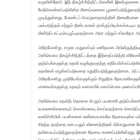
வருகின்றோம். இந் நிகழ்ச்சித்திட்டங்களின் இலக்குக
மேற்கொள்ளப்படுகின்ற மீளாய்வுகளை பூரணப்படுத்துவதற
முடிந்துள்ளது. பேரண்டப் பொருளாதாரத்தின் நிலைபே
பலப்படுத்தல் மற்றும் நீண்டகாலம் தாக்குப்பிடிக்கக்கூட
மீண்டும் கட்டியெழுப்புவதற்காக அரச மற்றும் சர்வதேச அ
அதேபோன்று, சமூக பாதுகாப்பும் மனிதவள அபிவிருத்தி
அஸ்வெசும நிகழ்ச்சித்திட்டத்தை இற்றைப்படுத்தி விர
குடும்பங்களுக்கு உதவி வழங்குவதற்கு எதிர்பார்க்கப்பட
உதவிகள் வழங்கப்படுவதை உறுதிப்படுத்துவதற்காக, அப் ப
அதேபோன்று முதியோர்களுக்கும் சிறுநீரக நோயாளிகளுக
மாணவர்களுக்கு உதவும் வகையில் மகாப்பொல புலமைப்பரிச
அஸ்வெசும உதவித் தொகை பெறும் பயனாளி குடும்பங்கள
உபகரணங்களையும் கொள்வனவு செய்வதற்காக கொடுப்பன
வளர்ச்சியின் பயன்களை உண்மையாகவே தேவையுள்ள மக்கள
சிறந்த தரத்தை உடையதும் வினைத்திறன் மிக்கதுமான 
நவீனமயப்படுத்துவதற்கான தேவை காணப்படுகின்றது. இத
செலவுத்திட்டத்தினூடாகவே நாம் எடுத்துக் காட்டினோம்