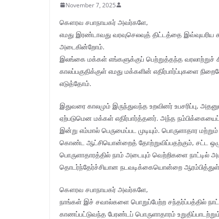
November 7, 2025
கௌரவ சபாநாயகர் அவர்களே,
எமது இரண்டாவது வரவுசெலவுத் திட்டத்தை இவ்வுயரிய சபை
அடைகின்றோம்.
இலங்கை மக்கள் எங்களுக்குப் பெற்றுத்தந்த வரலாற்றுச்
காலப்பகுதிக்குள் எமது மக்களின் எதிர்பார்ப்புகளை ந
எடுத்தோம்.
இதுவரை காலமும் இருந்துவந்த உறவினர் உபசரிப்பு, அத
ஏற்படுமென மக்கள் எதிர்பார்த்தனர். அந்த நம்பிக்கையைப
இன்று எம்மால் பெருமைப்பட முடியும். பொருளாதார மற்ற
கொண்ட ஆட்சியொன்றைத் தோற்றுவிப்பதற்கும், சட்ட ஒழுங
பொருளாதாரத்தில் நாம் அடையும் வெற்றிகளை நாட்டில் அட
தொடர்ந்தேர்ச்சியான நடவடிக்கையொன்றை ஆரம்பித்துள
கௌரவ சபாநாயகர் அவர்களே,
நாங்கள் இச் சவால்களை பொறுப்பேற்ற சந்தர்ப்பத்தில் நா
காணப்பட்டுவந்த பேரண்டப் பொருளாதாரம் உறுதிப்பாடற்று