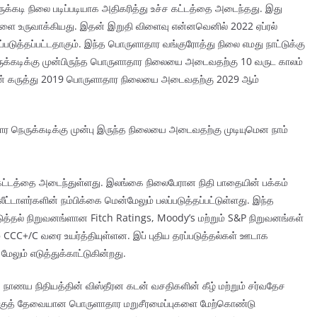
ுக்கடி நிலை படிப்படியாக அதிகரித்து உச்ச கட்டத்தை அடைந்தது. இது
ளை உருவாக்கியது. இதன் இறுதி விளைவு என்னவெனில் 2022 ஏப்ரல்
படுத்தப்பட்டதாகும். இந்த பொருளாதார வங்குரோத்து நிலை எமது நாட்டுக்கு
க்கடிக்கு முன்பிருந்த பொருளாதார நிலையை அடைவதற்கு 10 வருட காலம்
ின் கருத்து 2019 பொருளாதார நிலையை அடைவதற்கு 2029 ஆம்
 நெருக்கடிக்கு முன்பு இருந்த நிலையை அடைவதற்கு முடியுமென நாம்
் கட்டத்தை அடைந்துள்ளது. இலங்கை நிலைபேரான நிதி பாதையின் பக்கம்
தலீட்டாளர்களின் நம்பிக்கை மென்மேலும் பலப்படுத்தப்பட்டுள்ளது. இந்த
த்தல் நிறுவனங்ளான Fitch Ratings, Moody’s மற்றும் S&P நிறுவனங்கள்
் CCC+/C வரை உயர்த்தியுள்ளன. இப் புதிய தரப்படுத்தல்கள் ஊடாக
லும் எடுத்துக்காட்டுகின்றது.
ணய நிதியத்தின் விஸ்தீரன கடன் வசதிகளின் கீழ் மற்றும் சர்வதேச
களுக்குத் தேவையான பொருளாதார மறுசீரமைப்புகளை மேற்கொண்டு