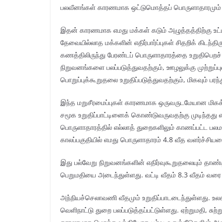
பலவீனங்கள் காரணமாக ஒட்டுமொத்தப் பொருளாதாரமும் ப
இதன் காரணமாக எமது மக்கள் கடும் அழுத்தத்திற்கு உட்பட்
தேவையில்லாத மக்களின் எதிர்பார்ப்புகள் சிதறிக் கி
கணத்திலிருந்து பேரண்டப் பொருளாதாரத்தை உறுதிபெறச் ச
நிறுவனங்களை பலப்படுத்துவதற்கும், ஊழலுக்கு முற்றுப்
பொறுப்புக்கூறுதலை உறுதிப்படுத்துவதற்கும், மிகவும் பரந
இந்த மறுசீரமைப்புகள் காரணமாக ஒருவருடமேயான மிகக் க
சமூக உறுதிப்பாட்டினைக் கொண்டுவருவதற்கு முடிந்தது 
பொருளாதாரத்தில் எல்லாத் துறைகளிலும் காணப்பட்ட பல
காலப்பகுதியில் எமது பொருளாதாரம் 4.8 வீத வளர்ச்சியட
இது பல்வேறு நிறுவனங்களின் எதிர்வுகூறுதலையும் தாண்ட
பெறுமதியை அடைந்துள்ளது. வட்டி வீதம் 8.3 வீதம் வரை க
அந்நியச்செலாவணி வீதமும் உறுதிப்பாடடைந்துள்ளது. உலக
வெளிநாட்டு துறை பலப்படுத்தப்பட்டுள்ளது. ஏற்றுமதி, சுற்