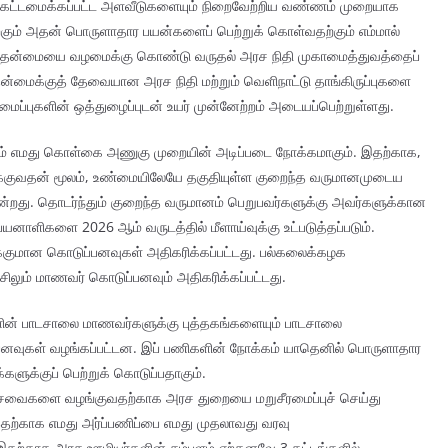
ளை கட்டமைக்கப்பட்ட அளவீடுகளையும் நிறைவேற்றிய வண்ணம் முறையாக
்கும் அதன் பொருளாதார பயன்களைப் பெற்றுக் கொள்வதற்கும் எம்மால்
ரான தன்மையை வழமைக்கு கொண்டு வருதல் அரச நிதி முகாமைத்துவத்தைப்
ிய தன்மைக்குத் தேவையான அரச நிதி மற்றும் வெளிநாட்டு தாங்கிருப்புகளை
மைப்புகளின் ஒத்துழைப்புடன் உயர் முன்னேற்றம் அடையப்பெற்றுள்ளது.
யும் எமது கொள்கை அணுகு முறையின் அடிப்படை நோக்கமாகும். இதற்காக,
ிவாக்குவதன் மூலம், உண்மையிலேயே தகுதியுள்ள குறைந்த வருமானமுடைய
ுகின்றது. தொடர்ந்தும் குறைந்த வருமானம் பெறுபவர்களுக்கு அவர்களுக்கான
யனாளிகளை 2026 ஆம் வருடத்தில் மீளாய்வுக்கு உட்படுத்தப்படும்.
்குமான கொடுப்பனவுகள் அதிகரிக்கப்பட்டது. பல்கலைக்கழக
ிலும் மாணவர் கொடுப்பனவும் அதிகரிக்கப்பட்டது.
ின் பாடசாலை மாணவர்களுக்கு புத்தகங்களையும் பாடசாலை
வுகள் வழங்கப்பட்டன. இப் பணிகளின் நோக்கம் யாதெனில் பொருளாதார
ுக்குப் பெற்றுக் கொடுப்பதாகும்.
சேவைகளை வழங்குவதற்காக அரச துறையை மறுசீரமைப்புச் செய்து
ற்காக எமது அர்ப்பணிப்பை எமது முதலாவது வரவு
. இதற்காக அரச ஊழியர்களின் சம்பளம் ஏற்கனவே 3 கட்டங்களில்