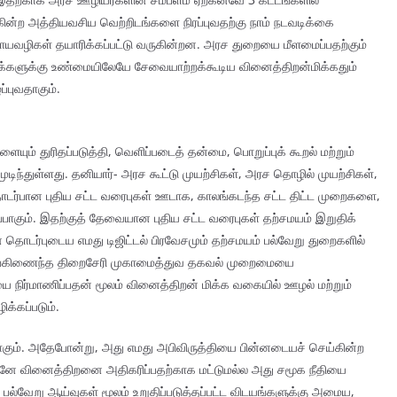
ுகின்ற அத்தியவசிய வெற்றிடங்களை நிரப்புவதற்கு நாம் நடவடிக்கை
உபாயவழிகள் தயாரிக்கப்பட்டு வருகின்றன. அரச துறையை மீளமைப்பதற்கும்
மக்களுக்கு உண்மையிலேயே சேவையாற்றக்கூடிய வினைத்திறன்மிக்கதும்
புவதாகும்.
யும் துரிதப்படுத்தி, வெளிப்படைத் தன்மை, பொறுப்புக் கூறல் மற்றும்
டிந்துள்ளது. தனியார்- அரச கூட்டு முயற்சிகள், அரச தொழில் முயற்சிகள்,
ர்பான புதிய சட்ட வரைபுகள் ஊடாக, காலங்கடந்த சட்ட திட்ட முறைகளை,
ர்ப்பாகும். இதற்குத் தேவையான புதிய சட்ட வரைபுகள் தற்சமயம் இறுதிக்
ொடர்புடைய எமது டிஜிட்டல் பிரவேசமும் தற்சமயம் பல்வேறு துறைகளில்
ஒருங்கிணைந்த திறைசேரி முகாமைத்துவ தகவல் முறைமையை
 நிர்மாணிப்பதன் மூலம் வினைத்திறன் மிக்க வகையில் ஊழல் மற்றும்
க்கப்படும்.
றாகும். அதேபோன்று, அது எமது அபிவிருத்தியை பின்னடையச் செய்கின்ற
மனே வினைத்திறனை அதிகரிப்பதற்காக மட்டுமல்ல அது சமூக நீதியை
பல்வேறு ஆய்வுகள் மூலம் உறுதிப்படுத்தப்பட்ட விடயங்களுக்கு அமைய,