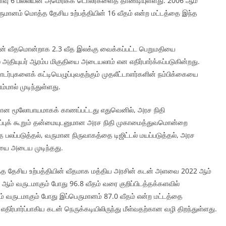
ு 6 பில்லியன் அமெரிக்க டொலர்களைத் தாண்டியுள்ளது. 2006 ஆம்
ச வருமானம் மொத்த தேசிய உற்பத்தியின் 16 வீதம் என்ற மட்டத்தை இந்த
ின் வீதமொன்றாக 2.3 வீத இலக்கு வைக்கப்பட்ட பெறுமதியை
ல் அதியுயர் ஆரம்ப மிகுதியை அடையலாம் என எதிர்பார்க்கப்படுகின்றது.
புகளைக் கட்டியெழுப்புவதற்கும் முதலீட்டாளர்களின் நம்பிக்கையை
்மால் முடிந்துள்ளது.
ற்கான மூலோபாயமாகக் காணப்பட்டது எதுவெனில், அரச நிதி
ுப்புக் கூறும் தன்மையுடனுமான அரச நிதி முகாமைத்துவமொன்றை
 பலப்படுத்தல், வருமான நிருவாகத்தை டிஜிட்டல் மயப்படுத்தல், அரச
ியை அடைய முடிந்தது.
த்த தேசிய உற்பத்தியின் வீதமாக மத்திய அரசின் கடன் அளவை 2022 ஆம்
6 ஆம் வருடமாகும் போது 96.8 வீதம் வரை குறிப்பிடத்தக்களவில்
 ஆம் வருடமாகும் போது இப்பெருமானம் 87.0 வீதம் என்ற மட்டத்தை
திர்பார்ப்பாகிய கடன் நெருக்கடியிலிருந்து மீள்வதற்கான வழி திறந்துள்ளது.