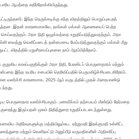
ாரிய ஆபத்தை எதிர்நோக்கியிருந்தது.
டிருந்தனர். இந்த நெருக்கடிக்கு எந்த விதத்திலும் பொறுப்புகூறத்
டந்திருந்தன. இதன் காரணமாகவே, நாங்கள் மக்கள் ஆணையைப் பெற்ற
ெய்வதற்கும், அரச நிதி ஒழுக்கத்தை உறுதிப்படுத்துவதற்கும், அரச
புள்ளி வைத்து வெளிப்படைத் தன்மையை மேம்படுத்துவதற்கும் மக்கள் மீது
்துபட்ட விதத்தில் மறுசீரமைப்புகளை நாம் ஆரம்பித்தோம்.
ுறுகிய காலப்பகுதிக்குள் அரச நிதி, பேரண்டப் பொருளாதாரம் மற்றும்
என்பதை இந்த உயரிய சபையில் தெரிவிப்பதில் பெருமகிழ்ச்சியடைகிறோம்.
மான வளர்ச்சி காரணமாக, 2025 ஆம் வருடத்தில் முதல் அரையாண்டு
ைந்தது.
ிய பொருளாதார வளர்ச்சியாகும். பணவீக்கம் தற்சமயம் மீண்டும்​ நேர்மறை
ுறைந்து இருப்பதன் மூலம் நிதித்துறை உறுதிப்பாடடைந்துள்ளது.
ளாவிய அதிர்வுகளுக்கு மத்தியிலும்கூட ஏற்றுமதி இறக்குமதி உள்ளிட்ட
றுலாத்துறை மற்றும் வெளிநாட்டு அனுப்பீடு வருமதிகளின் அதிகரிப்பு