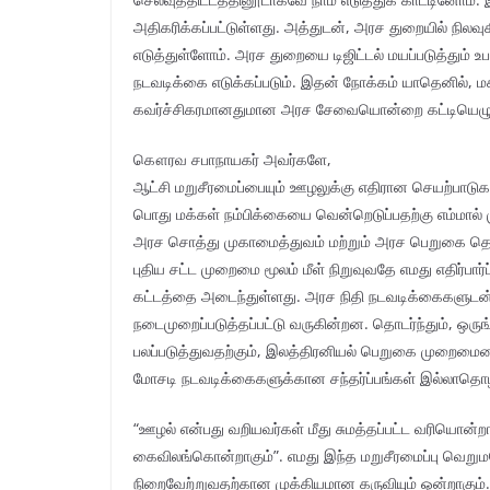
அதிகரிக்கப்பட்டுள்ளது. அத்துடன், அரச துறையில் நிலவ
எடுத்துள்ளோம். அரச துறையை டிஜிட்டல் மயப்படுத்தும் 
நடவடிக்கை எடுக்கப்படும். இதன் நோக்கம் யாதெனில், 
கவர்ச்சிகரமானதுமான அரச சேவையொன்றை கட்டியெழுப்
கௌரவ சபாநாயகர் அவர்களே,
ஆட்சி மறுசீரமைப்பையும் ஊழலுக்கு எதிரான செயற்பாடுகளை
பொது மக்கள் நம்பிக்கையை வென்றெடுப்பதற்கு எம்மால் மு
அரச சொத்து முகாமைத்துவம் மற்றும் அரச பெறுகை தொட
புதிய சட்ட முறைமை மூலம் மீள் நிறுவுவதே எமது எதிர்பா
கட்டத்தை அடைந்துள்ளது. அரச நிதி நடவடிக்கைகளுடன் த
நடைமுறைப்படுத்தப்பட்டு வருகின்றன. தொடர்ந்தும், 
பலப்படுத்துவதற்கும், இலத்திரனியல் பெறுகை முறைமையை
மோசடி நடவடிக்கைகளுக்கான சந்தர்ப்பங்கள் இல்லாதொழி
“ஊழல் என்பது வறியவர்கள் மீது சுமத்தப்பட்ட வரியொன்
கைவிலங்கொன்றாகும்”. எமது இந்த மறுசீரமைப்பு வெறு
நிறைவேற்றுவதற்கான முக்கியமான கருவியும் ஒன்றாகும். 