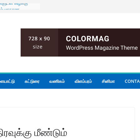
ிகளுடன் கிழக்கு
பில் மாகாண
ரையாடல்
ும் பதற்றம்;
யோகம்
லை மோதல்; இருவர்
ாலை அமைதியின்மை
நீதியமைச்சர்
ன் கூடிய மழை
ையாட்டு
கட்டுரை
வணிகம்
விளம்பரம்
சினிமா
CONTA
ரவுக்கு மீண்டும்