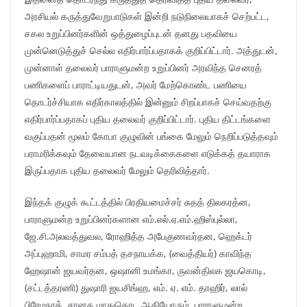
அரசியல் கருத்துவேறுபாடுகள் இன்றி நடுநிலையாகச் செற்பட்ட,
சகல உறுப்பினர்களின் ஒத்துழைப்புடன் தனது பதவியை
முன்னெடுத்துச் செல்ல எதிர்பார்ப்பதாகக் குறிப்பிட்டார். அத்துடன்,
முன்னாள் தலைவர் பாராளுமன்ற உறுப்பினர் அரவிந்த செனரத்
பணிகளைப் பாராட்டியதுடன், அவர் மேற்கொண்ட பணியை
தொடர்ச்சியாக எதிர்காலத்தில் இன்னும் சிறப்பாகச் செய்வதற்கு
எதிர்பார்ப்பதாகப் புதிய தலைவர் குறிப்பிட்டார். புதிய திட்டங்களை
வகுப்பதன் மூலம் கோபா குழுவின் பங்கை மேலும் நெறிப்படுத்தவும்
பராமரிக்கவும் தேவையான நடவடிக்கைகளை எடுக்கத் தயாராக
இருப்பதாக புதிய தலைவர் மேலும் தெரிவித்தார்.
இந்தக் குழுக் கூட்டத்தில் பிரதியமைச்சர் சுதத் திலகரத்ன,
பாராளுமன்ற உறுப்பினர்களான எம்.எல்.ஏ.எம்.ஹிஸ்புல்லா,
ஜே.சி.அலவத்துவல, ரோஹித்த அபேகுணவர்தன, ஹெக்டர்
அப்புஹாமி, சாமர சம்பத் தசநாயக்க, (வைத்தியர்) காவிந்த
ஹேஷான் ஜயவர்தன, ஒஷானி உமங்கா, ருவன்திலக ஜயகொடி,
(சட்டத்தரணி) துஷாரி ஜயசிங்ஹ, எம். ஏ. எம். தாஹிர், லால்
பிரேமநாத், சானக மாதுகொட ஆகியோரும், பாராளுமன்ற