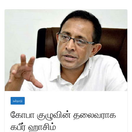
உள்நாடு
கோபா குழுவின் தலைவராக
கபீர் ஹாசிம்