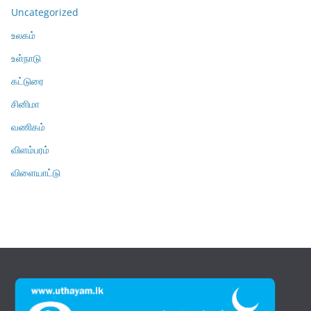
Uncategorized
உலகம்
உள்நாடு
கட்டுரை
சினிமா
வணிகம்
விளம்பரம்
விளையாட்டு