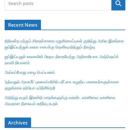
Search
Recent News
நீதிமன்ற மற்றும் சிறைச்சாலை மறுசீரமைப்புகள் குறித்து அகில இலங்கை
ஜம்இய்யத்துல் உலமா சபைக்கு தெளிவுபடுத்தும் நிகழ்வு
ஜம்இய்யதுல் உலமாவின் பிரதம நிறைவேற்று அதிகாரியாக அஷ்ஷெய்க்
நவவி நியமனம்
அவ்வப்போது மழை பெய்யலாம்
‘நத்வதுல் அஸாபீர்’ புலமைப்பரிசில் பரீட்சை எழுதிய மாணவர்களுக்கான
குறுங்கால தர்பியா பயிற்சிநெறி
அடுத்து வரும் இரண்டு மாதங்களுக்கு வரண்ட வானிலை; வானிலை
அவதான நிலையம் எதிர்வு கூறல்
Archives