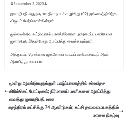
September 2, 2025
ஜனாதிபதி அநுரகுமார திசாநாயக்க இன்று (02) முல்லைத்தீவிற்கு
விஜயம் மேற்கொள்கின்றார்.
முல்லைத்தீவு வட்டுவாகல் பாலத்திற்கான புனரமைப்பு பணிகளை
ஜனாதிபதி இதன்போது ஆரம்பித்து வைக்கவுள்ளார்.
அத்துடன், தென்னை முக்கோண வலயப் பணிகளையும் அவர்
ஆரம்பித்து வைப்பார்
மூன்று ஆண்டுகளுக்குள் யாழ்ப்பாணத்தில் சர்வதேச
கிரிக்கெட் போட்டிகள்; நிர்மாணப் பணிகளை ஆரம்பித்து
வைத்து ஜனாதிபதி உரை
சுதந்திரக் கட்சிக்கு 74 ஆண்டுகள்; கட்சி தலைமையகத்தில்
மாலை நிகழ்வு