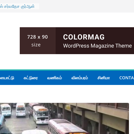
ஸ் சர்வதேச குர்ஆன்
க 4 இலங்கையர்கள்
ாளை ஆரம்பம்
ர செயலாளர் – சஜித்
ப்பு
ய வெளிவிவகார
ேனை நபர் துபாயில்
ுர்த்தி பணிப்பாளராக
ஸ்.கரன் நியமனம்
ையாட்டு
கட்டுரை
வணிகம்
விளம்பரம்
சினிமா
CONTA