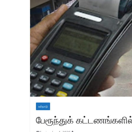
உள்நாடு
பேரூந்துக் கட்டணங்களில