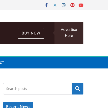
CT
Search
Recent News