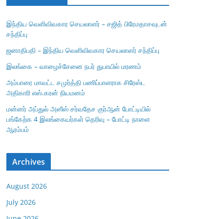
இந்திய வெளிவிவகார செயலாளர் – சஜித் பிரேமதாசவுடன்
சந்திப்பு
ஜனாதிபதி – இந்திய வெளிவிவகார செயலாளர் சந்திப்பு
இலங்கை – வாழைச்சேனை நபர் துபாயில் மரணம்
அம்பாரை மாவட்ட சமுர்த்தி பணிப்பாளராக சிரேஸ்ட
அதிகாரி எஸ்.கரன் நியமனம்
மன்னர் அப்துல் அஸீஸ் சர்வதேச குர்ஆன் போட்டியில்
பங்கேற்க 4 இலங்கையர்கள் தெரிவு – போட்டி நாளை
ஆரம்பம்
Archives
August 2026
July 2026
June 2026