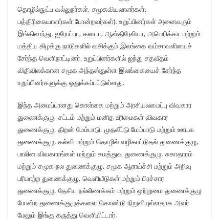
தொழில்நுட்ப வல்லுநர்கள், சமூகவியலாளர்கள்,
பத்திரிகையாளர்கள் போன்றவர்கள்). உறுப்பினர்கள் அனைவரும்
இங்கிலாந்து, ஐரோப்பா, கனடா, ஆஸ்திரேலியா, அமெரிக்கா மற்றும்
மத்திய கிழக்கு நாடுகளில் வசிக்கும் இலங்கை வம்சாவளியைச்
சேர்ந்த வெளிநாட்டினர். உறுப்பினர்களில் ஐந்து சதவீதம்
விதிவிலக்கான சமூக அந்தஸ்துள்ள இலங்கையைச் சேர்ந்த
உறுப்பினர்களுக்கு ஒதுக்கப்பட்டுள்ளது.
இந்த அமைப்பானது கொள்கை மற்றும் அரசியலமைப்பு விவகார
துணைக்குழு, சட்டம் மற்றும் மனித உரிமைகள் விவகார
துணைக்குழு, திறன் மேம்பாடு, முதலீட்டு மேம்பாடு மற்றும் ஊடக
துணைக்குழு, கல்வி மற்றும் தொழில் வழிகாட்டுதல் துணைக்குழு,
பாலின விவகாரங்கள் மற்றும் சமத்துவ துணைக்குழு, சுகாதாரம்
மற்றும் சமூக நல துணைக்குழு, சமூக ஆராய்ச்சி மற்றும் அறிவு
பரிமாற்ற துணைக்குழு, வெளியீடுகள் மற்றும் பிரச்சார
துணைக்குழு, தேசிய நல்லிணக்கம் மற்றும் ஒற்றுமை துணைக்குழு
போன்ற துணைக்குழுக்களை கொண்டு நிறுவியுள்ளதாக அவர்
மேலும் இங்கு கருத்து வெளியிட்டார்.