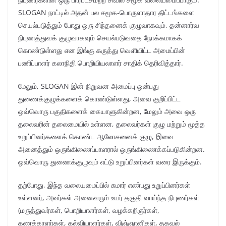
SLOGAN நாட்டில் அதன் பல சமூக-பொருளாதார திட்டங்களை
செயல்படுத்தும் போது ஒரு சிந்தனைக் குழுவாகவும், தன்னார்வ
நிபுணத்துவக் குழுவாகவும் செயல்படுவதை நோக்கமாகக்
கொண்டுள்ளது என இங்கு கருத்து வெளியிட்ட அமைப்பின்
பணிப்பாளர் கலாநிதி பொறியியலாளர் சாதிக் தெரிவித்தார்.
மேலும், SLOGAN இன் நிறுவன அமைப்பு ஒன்பது
துணைக்குழுக்களைக் கொண்டுள்ளது, அவை குறிப்பிட்ட
ஒவ்வொரு பகுதிகளைக் கையாளுகின்றன, மேலும் அவை ஒரு
தலைவரின் தலைமையில் உள்ளன, தலைவர்கள் குழு மற்றும் மூத்த
உறுப்பினர்களைக் கொண்ட ஆலோசனைக் குழு, இவை
அனைத்தும் ஒருங்கிணைப்பாளரால் ஒருங்கிணைக்கப்படுகின்றன.
ஒவ்வொரு துணைக்குழுவும் எட்டு உறுப்பினர்கள் வரை இருக்கும்.
தற்போது, இந்த வலையமைப்பில் சுமார் எண்பது உறுப்பினர்கள்
உள்ளனர், அவர்கள் அனைவரும் உயர் தகுதி வாய்ந்த நிபுணர்கள்
(மருத்துவர்கள், பொறியாளர்கள், வழக்கறிஞர்கள்,
கணக்காளர்கள், கல்வியாளர்கள், விஞ்ஞானிகள், தகவல்