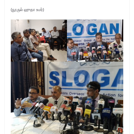
(நூருல் ஹுதா உமர்)