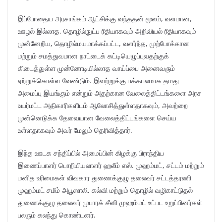
இப்போதைய அரசாங்கம் ஆட்சிக்கு வந்ததன் மூலம், வளமான,
ஊழல் இல்லாத, தொழில்நுட்ப ரீதியாகவும் அறிவியல் ரீதியாகவும்
முன்னேறிய, தொழில்மயமாக்கப்பட்ட, வளர்ந்த, முற்போக்கான
மற்றும் சமத்துவமான நாட்டைக் கட்டியெழுப்புவதற்குக்
கிடைத்துள்ள முன்னோடியில்லாத வாய்ப்பை அனைவரும்
ஏற்றுக்கொள்ள வேண்டும். இவற்றுக்கு பக்கபலமாக தமது
அமைப்பு இயங்கும் என்றும் அதற்கான வேலைத்திட்டங்களை அரச
உயர்மட்ட அதிகாரிகளிடம் ஆலோசித்துள்ளதாகவும், அவற்றை
முன்னெடுக்க தேவையான வேலைத்திட்டங்களை செய்ய
உள்ளதாகவும் அவர் மேலும் தெரிவித்தார்.
இந்த ஊடக சந்திப்பில் அமைப்பின் கிழக்கு பிராந்திய
இணைப்பாளர் பொறியியலாளர் ஹலீம் எஸ். முஹம்மட், சட்டம் மற்றும்
மனித உரிமைகள் விவகார துணைக்குழு தலைவர் சட்டத்தரணி
முஹம்மட் சமீம் அபூஸாலி, கல்வி மற்றும் தொழில் வழிகாட்டுதல்
துணைக்குழு தலைவர் முபாரக் சீனி முஹம்மட் உட்பட உறுப்பினர்கள்
பலரும் கலந்து கொண்டனர்.