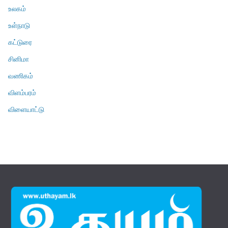
உலகம்
உள்நாடு
கட்டுரை
சினிமா
வணிகம்
விளம்பரம்
விளையாட்டு