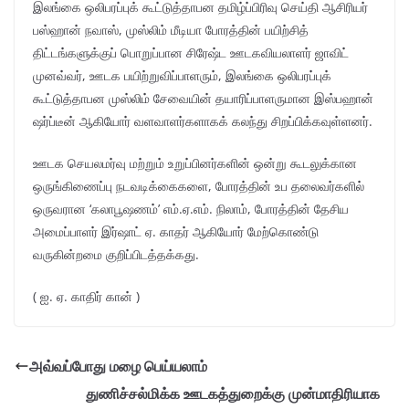
இலங்கை ஒலிபரப்புக் கூட்டுத்தாபன தமிழ்ப்பிரிவு செய்தி ஆசிரியர்
பஸ்ஹான் நவாஸ், முஸ்லிம் மீடியா போரத்தின் பயிற்சித்
திட்டங்களுக்குப் பொறுப்பான சிரேஷ்ட ஊடகவியலாளர் ஜாவிட்
முனவ்வர், ஊடக பயிற்றுவிப்பாளரும், இலங்கை ஒலிபரப்புக்
கூட்டுத்தாபன முஸ்லிம் சேவையின் தயாரிப்பாளருமான இஸ்பஹான்
ஷர்ப்டீன் ஆகியோர் வளவாளர்களாகக் கலந்து சிறப்பிக்கவுள்ளனர்.
ஊடக செயலமர்வு மற்றும் உறுப்பினர்களின் ஒன்று கூடலுக்கான
ஒருங்கிணைப்பு நடவடிக்கைகளை, போரத்தின் உப தலைவர்களில்
ஒருவரான ‘கலாபூஷணம்’ எம்.ஏ.எம். நிலாம், போரத்தின் தேசிய
அமைப்பாளர் இர்ஷாட் ஏ. காதர் ஆகியோர் மேற்கொண்டு
வருகின்றமை குறிப்பிடத்தக்கது.
( ஐ. ஏ. காதிர் கான் )
அவ்வப்போது மழை பெய்யலாம்
துணிச்சல்மிக்க ஊடகத்துறைக்கு முன்மாதிரியாக