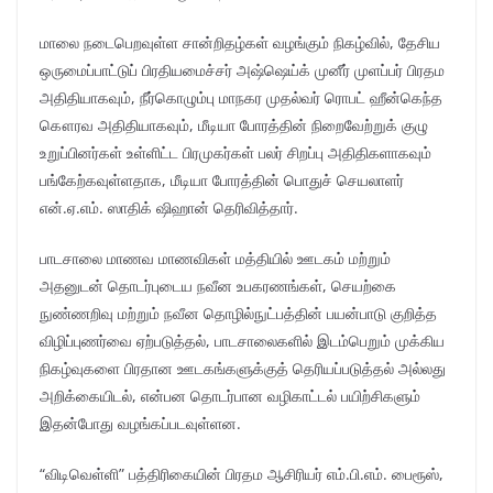
மாலை நடைபெறவுள்ள சான்றிதழ்கள் வழங்கும் நிகழ்வில், தேசிய
ஒருமைப்பாட்டுப் பிரதியமைச்சர் அஷ்ஷெய்க் முனீர் முளப்பர் பிரதம
அதிதியாகவும், நீர்கொழும்பு மாநகர முதல்வர் ரொபட் ஹீன்கெந்த
கௌரவ அதிதியாகவும், மீடியா போரத்தின் நிறைவேற்றுக் குழு
உறுப்பினர்கள் உள்ளிட்ட பிரமுகர்கள் பலர் சிறப்பு அதிதிகளாகவும்
பங்கேற்கவுள்ளதாக, மீடியா போரத்தின் பொதுச் செயலாளர்
என்.ஏ.எம். ஸாதிக் ஷிஹான் தெரிவித்தார்.
பாடசாலை மாணவ மாணவிகள் மத்தியில் ஊடகம் மற்றும்
அதனுடன் தொடர்புடைய நவீன உபகரணங்கள், செயற்கை
நுண்ணறிவு மற்றும் நவீன தொழில்நுட்பத்தின் பயன்பாடு குறித்த
விழிப்புணர்வை ஏற்படுத்தல், பாடசாலைகளில் இடம்பெறும் முக்கிய
நிகழ்வுகளை பிரதான ஊடகங்களுக்குத் தெரியப்படுத்தல் அல்லது
அறிக்கையிடல், என்பன தொடர்பான வழிகாட்டல் பயிற்சிகளும்
இதன்போது வழங்கப்படவுள்ளன.
“விடிவெள்ளி” பத்திரிகையின் பிரதம ஆசிரியர் எம்.பி.எம். பைரூஸ்,