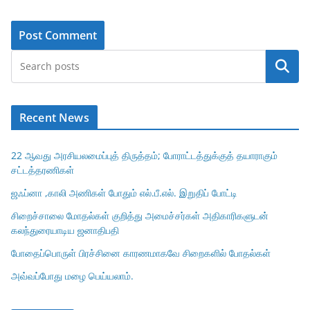
Search
Recent News
22 ஆவது அரசியலமைப்புத் திருத்தம்; போராட்டத்துக்குத் தயாராகும்
சட்டத்தரணிகள்
ஜஃப்னா ,காலி அணிகள் போதும் எல்.பீ.எல். இறுதிப் போட்டி
சிறைச்சாலை மோதல்கள் குறித்து அமைச்சர்கள் அதிகாரிகளுடன்
கலந்துரையாடிய ஜனாதிபதி
போதைப்பொருள் பிரச்சினை காரணமாகவே சிறைகளில் போதல்கள்
அவ்வப்போது மழை பெய்யலாம்.