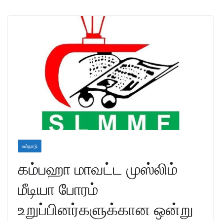
உள்நாடு
கம்பஹா மாவட்ட முஸ்லிம்
மீடியா போரம்
உறுப்பினர்களுக்கான ஒன்று