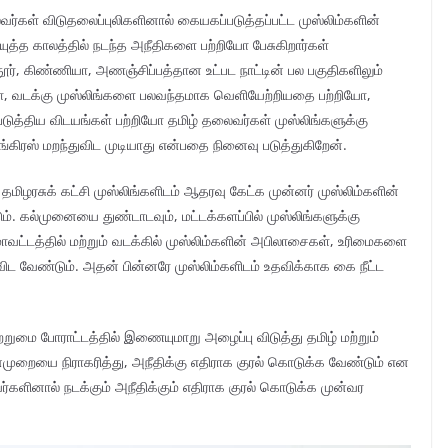
ைவர்கள் விடுதலைப்புலிகளினால் கையகப்படுத்தப்பட்ட முஸ்லிம்களின்
த்த காலத்தில் நடந்த அநீதிகளை பற்றியோ பேசுகிறார்கள்
ர், கிண்ணியா, அணஞ்சிப்பத்தான உட்பட நாட்டின் பல பகுதிகளிலும்
வடக்கு முஸ்லிங்களை பலவந்தமாக வெளியேற்றியதை பற்றியோ,
த்திய விடயங்கள் பற்றியோ தமிழ் தலைவர்கள் முஸ்லிங்களுக்கு
்கிரஸ் மறந்துவிட முடியாது என்பதை நினைவு படுத்துகிறேன்.
மிழரசுக் கட்சி முஸ்லிங்களிடம் ஆதரவு கேட்க முன்னர் முஸ்லிம்களின்
். கல்முனையை துண்டாடவும், மட்டக்களப்பில் முஸ்லிங்களுக்கு
்டத்தில் மற்றும் வடக்கில் முஸ்லிம்களின் அபிலாசைகள், உரிமைகளை
ிட வேண்டும். அதன் பின்னரே முஸ்லிம்களிடம் உதவிக்காக கை நீட்ட
ுமை போராட்டத்தில் இணையுமாறு அழைப்பு விடுத்து தமிழ் மற்றும்
ுறையை நிராகரித்து, அநீதிக்கு எதிராக குரல் கொடுக்க வேண்டும் என
வர்களினால் நடக்கும் அநீதிக்கும் எதிராக குரல் கொடுக்க முன்வர