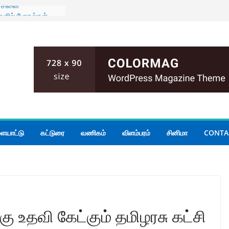
ச்சினை
ளில் போதல்கள்
பரிசில் பரீட்சை
,723 பரீட்சை
ெறும் – ஆணையாளர்
மாரி லியனகே
புத் திருத்தம்;
யாராகும்
 போதும் எல்.பீ.எல்.
ையாட்டு
கட்டுரை
வணிகம்
விளம்பரம்
சினிமா
CONTA
ள் குறித்து
ாரிகளுடன்
ாதிபதி
கு உதவி கேட்கும் தமிழரசு கட்சி