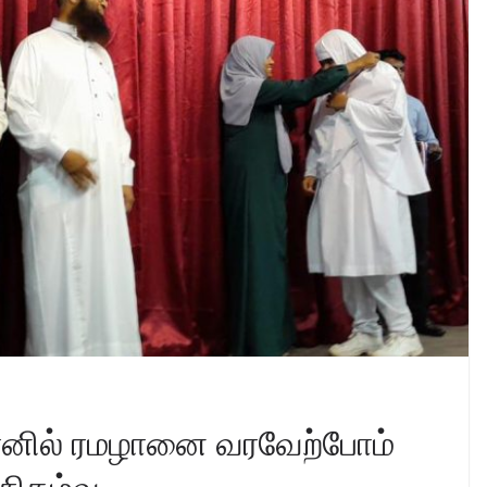
னில் ரமழானை வரவேற்போம்
 நிகழ்வு