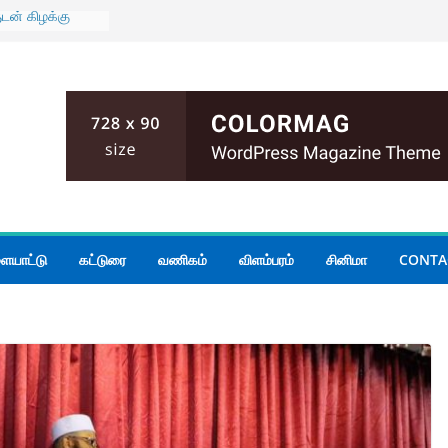
ுடன் கிழக்கு
் மாகாண
யாடல்
் பதற்றம்;
ம்
மோதல்; இருவர்
 அமைதியின்மை
ியமைச்சர்
 கூடிய மழை
ையாட்டு
கட்டுரை
வணிகம்
விளம்பரம்
சினிமா
CONTA