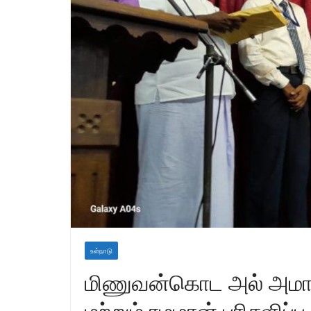
உள்நாடு
மிணுவன்கொட அல் அமா
மற்றும் ரமழான் பரிசளிப்பு