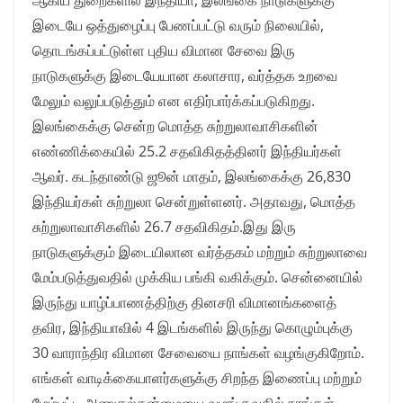
ஆகிய துறைகளில் இந்தியா, இலங்கை நாடுகளுக்கு
இடையே ஒத்துழைப்பு பேணப்பட்டு வரும் நிலையில்,
தொடங்கப்பட்டுள்ள புதிய விமான சேவை இரு
நாடுகளுக்கு இடையேயான கலாசார, வர்த்தக உறவை
மேலும் வலுப்படுத்தும் என எதிர்பார்க்கப்படுகிறது.
இலங்கைக்கு சென்ற மொத்த சுற்றுலாவாசிகளின்
எண்ணிக்கையில் 25.2 சதவிகிதத்தினர் இந்தியர்கள்
ஆவர். கடந்தாண்டு ஜூன் மாதம், இலங்கைக்கு 26,830
இந்தியர்கள் சுற்றுலா சென்றுள்ளனர். அதாவது, மொத்த
சுற்றுலாவாசிகளில் 26.7 சதவிகிதம்.இது இரு
நாடுகளுக்கும் இடையிலான வர்த்தகம் மற்றும் சுற்றுலாவை
மேம்படுத்துவதில் முக்கிய பங்கி வகிக்கும். சென்னையில்
இருந்து யாழ்ப்பாணத்திற்கு தினசரி விமானங்களைத்
தவிர, இந்தியாவில் 4 இடங்களில் இருந்து கொழும்புக்கு
30 வாராந்திர விமான சேவையை நாங்கள் வழங்குகிறோம்.
எங்கள் வாடிக்கையாளர்களுக்கு சிறந்த இணைப்பு மற்றும்