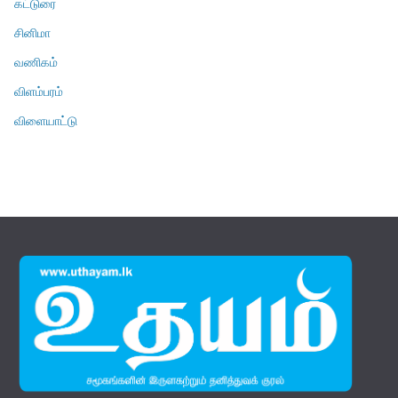
கட்டுரை
சினிமா
வணிகம்
விளம்பரம்
விளையாட்டு