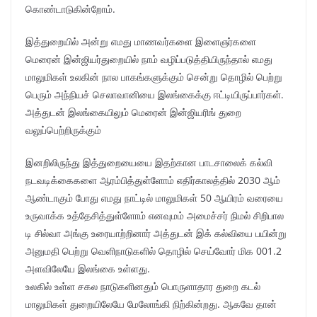
கொண்டாடுகின்றோம்.
இத்துறையில் அன்று எமது மாணவர்களை இளைஞர்களை
மெரைன் இன்ஜியர்துறையில் நாம் வழிப்படுத்தியிருந்தால் எமது
மாலுமிகள் உலகின் நால பாகங்களுக்கும் சென்று தொழில் பெற்று
பெரும் அந்நியச் செலாவானியை இலங்கைக்கு ஈட்டியிருப்பார்கள்.
அத்துடன் இலங்கையிலும் மெரைன் இன்ஜியரிங் துறை
வலுப்பெற்றிருக்கும்
இனறிலிருந்து இத்துறையையை இதற்கான பாடசாலைக் கல்வி
நடவடிக்கைகளை ஆரம்பித்துள்ளோம் எதிர்காலத்தில் 2030 ஆம்
ஆண்டாகும் போது எமது நாட்டில் மாலுமிகள் 50 ஆயிரம் வரையை
உருவாக்க உத்தேசித்துள்ளோம் எனவுமம் அமைச்சர் நிமல் சிறிபால
டி சில்வா அங்கு உரையாற்றினார் அத்துடன் இக் கல்வியை பயின்று
அனுமதி பெற்று வெளிநாடுகளில் தொழில் செய்வோர் மிக 001.2
அளவிலேயே இலங்கை உள்ளது.
உலகில் உள்ள சகல நாடுகளினதும் பொருளாதார துறை கடல்
மாலுமிகள் துறையிலேயே மேலோங்கி நிற்கின்றது. ஆகவே தான்