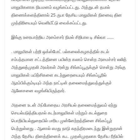
மாலுமிகளாக நியமனம் வழங்கப்பட்டது. அத்துடன் தபால்
திணைக்களத்தினால் 25 ருபா தேசிய மாலுமிகள் நினைவு தின
முத்திரியையும் வெளியீட்டு வைக்கப்பட்டது.
இங்கு உரையாற்றிய அமை்சசர் நிமல் சிறிபால டி சில்வா ……
. மாலுமிகள் பற்றி ஒக்ஸ்போட் பல்கலைக்கழகத்தில் கடல்
சம்பந்தமான சட்டத்தினை பயின்ற கலாம் சென்ற அமைச்சர் லலித்
அத்துலத்முதலி அவர்கள் அன்று சிங்கப்பூருக்குச் சென்று அங்கு
மாலுமிகள் பயிற்சிகளை கடற்துறையையும் சிங்கப்பூரில்
ஆரம்பிக்கும்டியும் அந்த நாட்டின் தலைமைத்துவத்துக்குச்
ஆலோசனை வழங்கியிருந்தார்.
அதனை உடன் அப்போதைய அரசியல் தலைமைத்துவம் ஏற்று
செயல்படுத்தியதால் கடற்மாலுமிகள் மற்றும் கடல்துறை
பொறியியல்துறையில் பாரிய முன்னேற்றத்தினை சிங்கப்பூர்
பெற்றுள்ளது . ஆனால் எமது நாடு சுதந்திரமடைந்து இன்றுதான்
அந்த தேசிய தினத்தினைக் கூட முதன்முதலாக தேசிய ரீதியில்