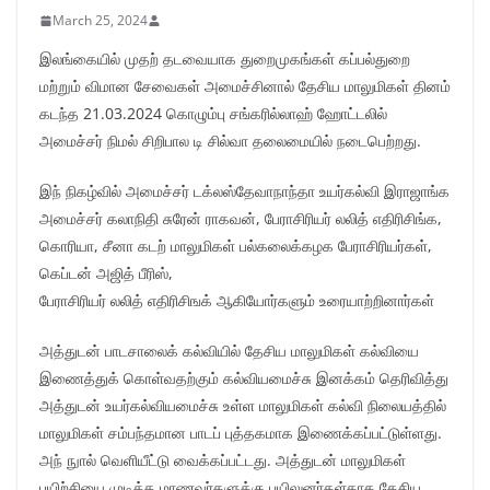
March 25, 2024
இலங்கையில் முதற் தடவையாக துறைமுகங்கள் கப்பல்துறை
மற்றும் விமான சேவைகள் அமைச்சினால் தேசிய மாலுமிகள் தினம்
கடந்த 21.03.2024 கொழும்பு சங்கரில்லாஹ் ஹோட்டலில்
அமைச்சர் நிமல் சிறிபால டி சில்வா தலைமையில் நடைபெற்றது.
இந் நிகழ்வில் அமைச்சர் டக்லஸ்தேவாநாந்தா உயர்கல்வி இராஜாங்க
அமைச்சர் கலாநிதி சுரேன் ராகவன், பேராசிரியர் லலித் எதிரிசிங்க,
கொரியா, சீனா கடற் மாலுமிகள் பல்கலைக்கழக பேராசிரியர்கள்,
கெப்டன் அஜித் பீரிஸ்,
பேராசிரியர் லலித் எதிரிசிஙக் ஆகியோர்களும் உரையாற்றினார்கள்
அத்துடன் பாடசாலைக் கல்வியில் தேசிய மாலுமிகள் கல்வியை
இணைத்துக் கொள்வதற்கும் கல்வியமைச்சு இனக்கம் தெரிவித்து
அத்துடன் உயர்கல்வியமைச்சு உள்ள மாலுமிகள் கல்வி நிலையத்தில்
மாலுமிகள் சம்பந்தமான பாடப் புத்தகமாக இணைக்கப்பட்டுள்ளது.
அந் நுால் வெளியீட்டு வைக்கப்பட்டது. அத்துடன் மாலுமிகள்
பயிற்சியை முடித்த மாணவர்களுக்கு பயிலுனர்கள்காக தேசிய