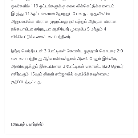
ஓவர்களில் 119 ஓட்டங்களுக்கு சகல விக்கெட்டுக்களையும்
இழந்து 117ஓட்டங்களால் தோற்றுப் போனது. பந்துவீச்சில்
அனுபவமிக்க வீரரான முஹம்மது நபி மற்றும் அறிமுக வீரரான
நங்கயாலியா கரோடியா ஆகியோர் முறையே 5 மற்றும் 4
விக்கெட்டுக்களைக் கைப்பற்றினர்.
இந்த வெற்றியுடன் 3 போட்டிகள் கொண்ட ஒருநாள் தொடரை 2:0
என கைப்பற்றியது ஆப்கானிஸஸ்தான் அணி. மேலும் இவ்விரு
அணிகளுக்கும் இடையிலான 3 போட்டிகள் கொண்ட ரி20 தொடர்
எதிர்வரும் 15ஆம் திகதி சார்ஜாவில் ஆரம்பிக்கவுள்ளமை
குறிப்பிடத்தக்கது.
(அரபாத் பஹர்தீன்)