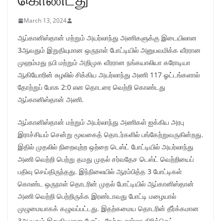
March 13, 2024
ஆப்கானிஸ்தான் மற்றும் அயர்லாந்து அணிகளுக்கு இடையிலான
3ஆவதும் இறுதியுமான ஒருநாள் போட்டியில் அனுபவமிக்க வீரரான
முஹம்மது நபி மற்றும் அறிமுக வீரரான நங்கயாலியா கரோடியா
ஆகியோரின் சுழலில் சிக்கிய அயர்லாந்து அணி 117 ஓட்டங்களால்
தோற்றுப் போக 2:0 என தொடரை வெற்றி கொண்டது
ஆப்கானிஸ்தான் அணி.
ஆப்கானிஸ்தான் மற்றும் அயர்லாந்து அணிகள் ஐக்கிய அரபு
இராச்சியம் சென்று மூவகைத் தொடர்களில் பங்கேற்றுவருகின்றது.
இதில் முதலில் நிறைவுற்ற ஒற்றை டெஸ்ட் போட்டியில் அயர்லாந்து
அணி வெற்றி பெற்று தமது முதல் சர்வதேச டெஸ்ட் வெற்றியைப்
பதிவு செய்திருந்தது. இந்நிலையில் ஆரம்பித்த 3 போட்டிகள்
கொண்ட ஒருநாள் தொடரின் முதல் போட்டியில் ஆப்கானிஸ்தான்
அணி வெற்றி பெற்றிருக்க இரண்டாவது போட்டி மழையால்
முழுமையாகக் கழுவப்பட்டது. இதற்கமைய தொடரின் தீர்க்கமான
3ஆவதும் இறுதியுமான போட்டி நேற்று சார்ஜா கிரிக்கெட்