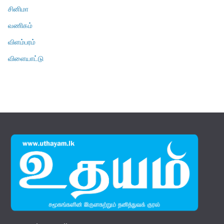
சினிமா
வணிகம்
விளம்பரம்
விளையாட்டு