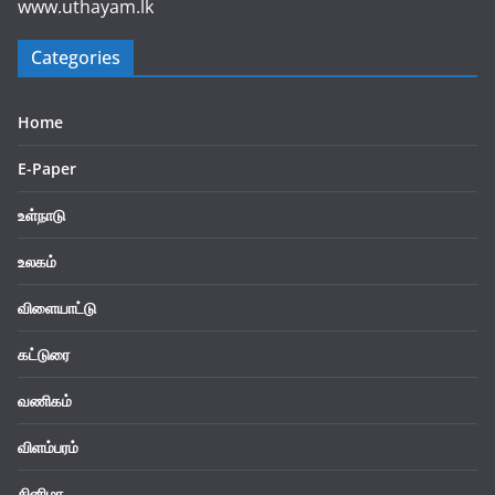
www.uthayam.lk
Categories
Home
E-Paper
உள்நாடு
உலகம்
விளையாட்டு
கட்டுரை
வணிகம்
விளம்பரம்
சினிமா