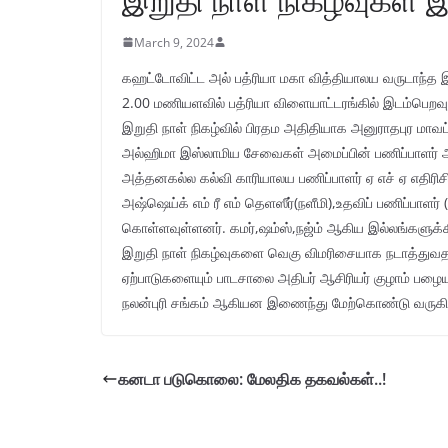
March 9, 2024
கஹட்டோவிட்ட அல் பத்ரியா மகா வித்தியாலய வருடாந்த இல்
2.00 மணியளவில் பத்ரியா விளையாட்டரங்கில் இடம்பெறவு
இறுதி நாள் நிகழ்வில் பிரதம அதிதியாக அனுராதபுர மாவ
அல்ஹிமா இஸ்லாமிய சேவைகள் அமைப்பின் பணிப்பாளர் அ
அத்தனகல்ல கல்வி காரியாலய பணிப்பாளர் ஏ எச் ஏ எதிரிசிங்
அஷ்ஷெய்க் எம் ரீ எம் தெளஸீர்(நளீமி),உதவிப் பணிப்பாள
கொள்ளவுள்ளனர். கமர்,ஷம்ஸ்,நஜ்ம் ஆகிய இல்லங்களுக்
இறுதி நாள் நிகழ்வுகளை வெகு விமரிசையாக நடாத்துவ
ஏற்பாடுகளையும் பாடசாலை அதிபர் ஆசிரியர் குழாம் பழ
நலன்புரி சங்கம் ஆகியன இணைந்து மேற்கொண்டு வருகின்
கனடா படுகொலை: மேலதிக தகவல்கள்..!