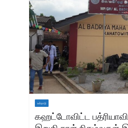
உள்நாடு
கஹட்டோவிட்ட பத்ரியாவி
இறுதி நாள் நிகழ்வுகள் இ