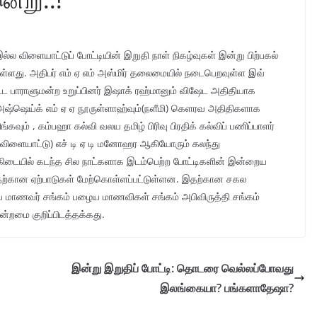
ல விளையாட்டுப் போட்டியின் இறுதி நாள் நிகழ்வுகள் இன்று பிற்பகல்
ள்ளது. அதிபர் எம் ஏ எம் அஸ்மிர் தலைமையில் நடைபெறவுள்ள இவ்
ட்ட பாராளுமன்ற உறுப்பினர் இஷாக் ரஹ்மானும் விஷேட அதிதியாக
ஷ்ஷெய்க் எம் ஏ ஏ நூருள்ளாஹ்வும்(நளீமி) கெளரவ அதிதிகளாக
கவும் , கம்பஹா கல்வி வலய தமிழ் பிரிவு பிரதிக் கல்விப் பணிப்பாளர்
ர் (விளையாட்டு) எச் டி ஏ டி மனோஹர ஆகியோரும் கலந்து
கிடையில் கடந்த சில நாட்களாக இடம்பெற்ற போட்டிகளின் இன்றைய
தற்கான ஏற்பாடுகள் மேற்கொள்ளப்பட்டுள்ளன. இதற்கான சகல
ைய மாணவர் சங்கம் பழைய மாணவிகள் சங்கம் அபிவிருத்தி சங்கம்
றமை குறிப்பிடத்தக்கது.
இன்று இறுதிப் போட்டி: தொடரை வெல்லப்போவது
இலங்கையா? பங்களாதேஷா?