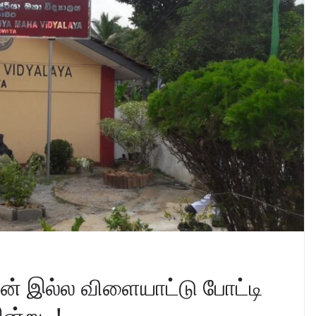
ன் இல்ல விளையாட்டு போட்டி
ன்று..!