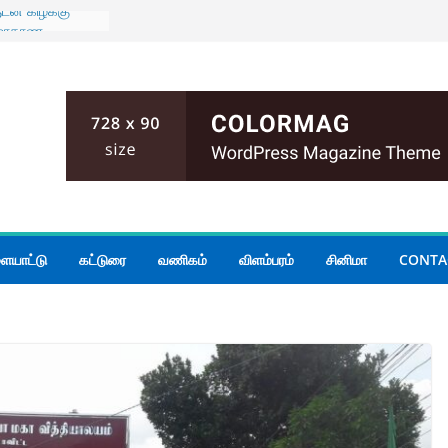
ுடன் கிழக்கு
் மாகாண
யாடல்
் பதற்றம்;
ம்
மோதல்; இருவர்
 அமைதியின்மை
ியமைச்சர்
 கூடிய மழை
ையாட்டு
கட்டுரை
வணிகம்
விளம்பரம்
சினிமா
CONTA