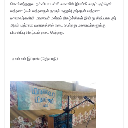
கொல்லந்தலுவ தக்கியா பள்ளி வாசலில் இயங்கி வரும் குர்ஆன்
மத்ரஸா (அல் மத்ரஸதுல் தாருல் உலூம்) குர்ஆன் மத்ரஸா
மாணவர்களின் மாணவர் மன்றம் நிகழ்ச்சிகள் இன்று சிறப்பாக குர்
ஆண் மத்ரஸா வளாகத்தில் நடை பெற்றது மாணவர்களுக்கு
பரிசளிப்பு நிகழ்வும் நடை பெற்றது.
-ஏ எம் எம் இப்ராஸ் (அஜ்வாதி)-