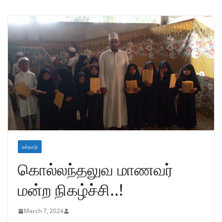
உள்நாடு
கொல்லந்தலுவ மாணவர்
மன்ற நிகழ்ச்சி..!
March 7, 2024