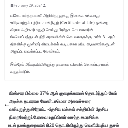
February 29, 2024
விசேட வர்த்தமாணி அறிவித்தலுக்கு இணங்க உங்களது
உயிர்வாழ்தல் பற்றிய சான்றிதழ் (Certificate of Life) ஒன்றை
கிராம அதிகாரி உறுதி செய்து பிரதேச செயலாளரின்
மேலொப்பத்துடன் நீதி அமைச்சின் செயலாளருக்கு மார்ச் 31 ஆம்
திகதிக்கு முன்னர் கிடைக்கக் கூடியதாக உரிய ஆவணங்களுடன்
அனுப்பி வைக்கப்பட வேண்டும்.
இன்றேல் அப்பதவியிலிருந்து தானாக விலகிக் கொண்டதாகக்
கருதப்படும்.
மின்சார பில்லை 37% ஆல் குறைக்காமல் தொடர்ந்தும் கேம்
அடிக்க தயாராக வேண்டாமென அமைச்சரை
வலியுறுத்துகிறோம்.. -தேசிய மக்கள் சக்தியின் தேசிய
நிறைவேற்றுப்பேரவை உறுப்பினர் வசந்த சமரசிங்க
உடல் நலக்குறைவால் ரி20 தொடரிலிருந்து வெளியேறிய குசல்