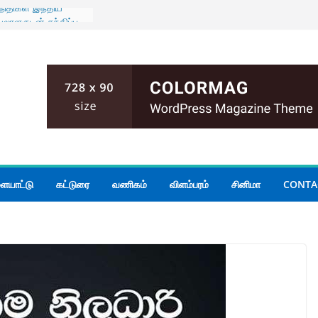
திநிதிகள் இந்திய
ாளருடன் சந்திப்பு
யா மகளிர்
்த இல்ல
ி
 நியமனங்களில்
ொண்டர்களையும்
ராளுமன்ற ஆலோசனை
ெப்பை எம்.பி
கள் 14 வரை ஏற்பு
 பேசும் மக்களின்
ையாட்டு
கட்டுரை
வணிகம்
விளம்பரம்
சினிமா
CONTA
ுக்காக
்படவே புதிய
்ஸ்தானிகரிடம்