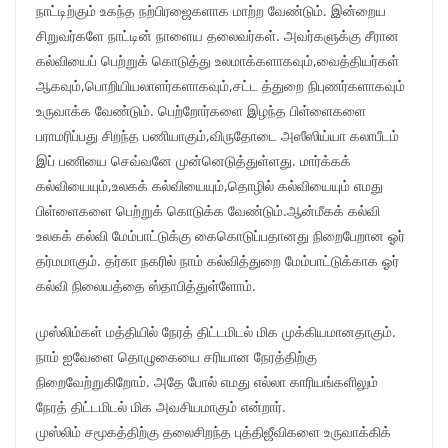
நாட்டிற்கும் உகந்த நற்பிரஜைகளாக மாற்ற வேண்டும். இன்றைய
சிறுவர்களே நாட்டின் நாளைய தலைவர்கள். அவர்களுக்கு சீரான
கல்வியைப் பெற்றுக் கொடுத்து உலமாக்களாகவும்,வைத்தியர்கள்
ஆகவும்,பொறியியலாளர்களாகவும்,சட்ட த்துறை நிபுணர்களாகவும்
உருவாக்க வேண்டும். பெற்றோர்களை இழந்த பிள்ளைகளை
பராமரிப்பது சிறந்த பணியாகும்,விருதோடை அஸீஸிய்யா கலாபீடம்
இப் பணியை செவ்வனே முன்னெடுத்துள்ளது. மார்க்கக்
கல்வியையும்,உலகக் கல்வியையும்,தொழில் கல்வியையும் எமது
பிள்ளைகளை பெற்றுக் கொடுக்க வேண்டும்.ஆன்மீகக் கல்வி
உலகக் கல்வி மேம்பாட்டுக்கு கைகொடுப்பதானது நிறைபேறான ஓர்
தர்மமாகும். தர்கா நகரில் நாம் கல்வித்துறை மேம்பாட்டுக்காக ஓர்
கல்வி நிலையத்தை ஸ்தாபித்துள்ளோம்.
முஸ்லிம்கள் மத்தியில் நேரத் திட்டமிடல் மிக முக்கியமானதாகும்.
நாம் ஐவேளை தொழுகையை சரியான நேரத்திற்கு
நிறைவேற்றுகிறோம். அதே போல் எமது எல்லா காரியங்களிலும்
நேரத் திட்டமிடல் மிக அவசியமாகும் என்றார்.
முஸ்லிம் சமூகத்திற்கு தலைசிறந்த புத்திஜீவிகளை உருவாக்கிக்