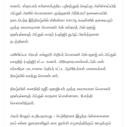
கலாபீட ஸ்தாபகர் சங்கைக்குரிய பழீலத்துஷ் ஷெய்கு அஸ்ஸெய்யித்
அப்துல் அஸீஸ் மௌலானா குஷ்ஹாலி அர்ரிபாயீ தலைமையில்
நடைபெற்ற இந்நிகழ்வில் ஸ்ரீலங்கா சரஈஆ கவுன்ஸில் தலைவரும்
மூத்த உலமாவுமான மௌலவி அல் உஸ்தாத் அல்-ஹாஜ்
ஹஸ்புல்லாஹ் அப்துல் காதர் (பஹ்ஜி) துஆப் பிரார்த்தனை
நடத்தினார்.
பஸீஸிய்யா அரபுக் கல்லூரி அதிபர் மௌலவி அல்-ஹாஜ் எம்.அப்துல்
வாஹித் (பஹ்ஜி) உட்பட கலாபீட விரிவுரையாளர்கள்,அல் பாஸ்
சர்வதேச பாடசாலை அதிபர் உட்பட ஆசிரியர்கள் மாணவர்கள்
நிகழ்வில் கலந்து கொண்டனர்.
நிகழ்வின் கலாநிதி நஜீப் ஹாஜியார் மூத்த உலமாவான மௌலவி
ஹஸ்புல்லாஹ் அப்துல் காதரை பொன்னாடை போத்தி
கௌரவித்தார்.
அவர் மேலும் கூறியதாவது – பெற்றோரை இழந்த பிள்ளைகளை
நாம் எல்லா துறைகளிலும் கை தூக்கி சமூகத்திற்கும் ஊருக்கும்