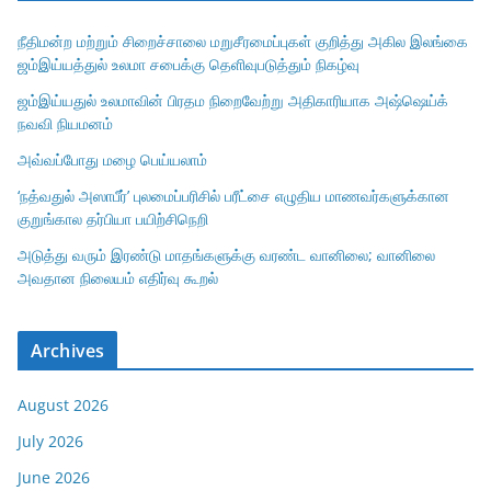
நீதிமன்ற மற்றும் சிறைச்சாலை மறுசீரமைப்புகள் குறித்து அகில இலங்கை
ஜம்இய்யத்துல் உலமா சபைக்கு தெளிவுபடுத்தும் நிகழ்வு
ஜம்இய்யதுல் உலமாவின் பிரதம நிறைவேற்று அதிகாரியாக அஷ்ஷெய்க்
நவவி நியமனம்
அவ்வப்போது மழை பெய்யலாம்
‘நத்வதுல் அஸாபீர்’ புலமைப்பரிசில் பரீட்சை எழுதிய மாணவர்களுக்கான
குறுங்கால தர்பியா பயிற்சிநெறி
அடுத்து வரும் இரண்டு மாதங்களுக்கு வரண்ட வானிலை; வானிலை
அவதான நிலையம் எதிர்வு கூறல்
Archives
August 2026
July 2026
June 2026