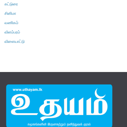
கட்டுரை
சினிமா
வணிகம்
விளம்பரம்
விளையாட்டு