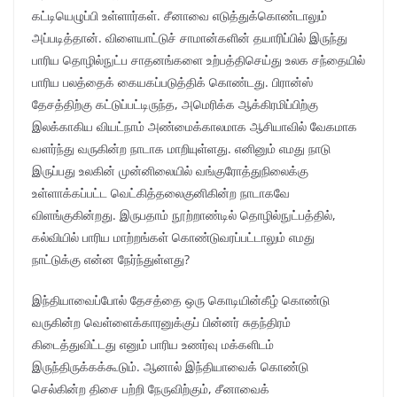
கட்டியெழுப்பி உள்ளார்கள். சீனாவை எடுத்துக்கொண்டாலும்
அப்படித்தான். விளையாட்டுச் சாமான்களின் தயாரிப்பில் இருந்து
பாரிய தொழில்நுட்ப சாதனங்களை உற்பத்திசெய்து உலக சந்தையில்
பாரிய பலத்தைக் கையகப்படுத்திக் கொண்டது. பிரான்ஸ்
தேசத்திற்கு கட்டுப்பட்டிருந்த, அமெரிக்க ஆக்கிரமிப்பிற்கு
இலக்காகிய வியட்நாம் அண்மைக்காலமாக ஆசியாவில் வேகமாக
வளர்ந்து வருகின்ற நாடாக மாறியுள்ளது. எனினும் எமது நாடு
இருப்பது உலகின் முன்னிலையில் வங்குரோத்துநிலைக்கு
உள்ளாக்கப்பட்ட வெட்கித்தலைகுனிகின்ற நாடாகவே
விளங்குகின்றது. இருபதாம் நூற்றாண்டில் தொழில்நுட்பத்தில்,
கல்வியில் பாரிய மாற்றங்கள் கொண்டுவரப்பட்டாலும் எமது
நாட்டுக்கு என்ன நேர்ந்துள்ளது?
இந்தியாவைப்போல் தேசத்தை ஒரு கொடியின்கீழ் கொண்டு
வருகின்ற வெள்ளைக்காரனுக்குப் பின்னர் சுதந்திரம்
கிடைத்துவிட்டது எனும் பாரிய உணர்வு மக்களிடம்
இருந்திருக்கக்கூடும். ஆனால் இந்தியாவைக் கொண்டு
செல்கின்ற திசை பற்றி நேருவிற்கும், சீனாவைக்