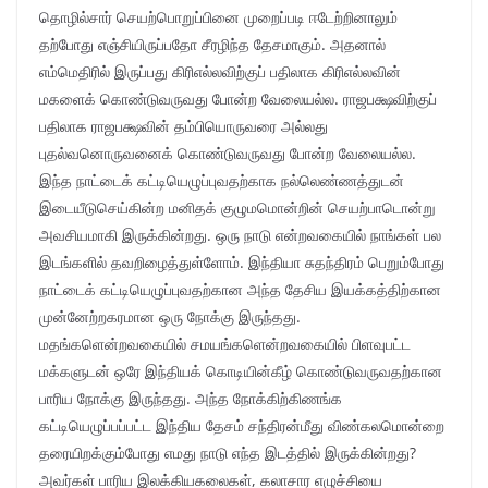
தொழில்சார் செயற்பொறுப்பினை முறைப்படி ஈடேற்றினாலும்
தற்போது எஞ்சியிருப்பதோ சீரழிந்த தேசமாகும். அதனால்
எம்மெதிரில் இருப்பது கிரிஎல்லவிற்குப் பதிலாக கிரிஎல்லவின்
மகளைக் கொண்டுவருவது போன்ற வேலையல்ல. ராஜபக்ஷவிற்குப்
பதிலாக ராஜபக்ஷவின் தம்பியொருவரை அல்லது
புதல்வனொருவனைக் கொண்டுவருவது போன்ற வேலையல்ல.
இந்த நாட்டைக் கட்டியெழுப்புவதற்காக நல்லெண்ணத்துடன்
இடையீடுசெய்கின்ற மனிதக் குழுமமொன்றின் செயற்பாடொன்று
அவசியமாகி இருக்கின்றது. ஒரு நாடு என்றவகையில் நாங்கள் பல
இடங்களில் தவறிழைத்துள்ளோம். இந்தியா சுதந்திரம் பெறும்போது
நாட்டைக் கட்டியெழுப்புவதற்கான அந்த தேசிய இயக்கத்திற்கான
முன்னேற்றகரமான ஒரு நோக்கு இருந்தது.
மதங்களென்றவகையில் சமயங்களென்றவகையில் பிளவுபட்ட
மக்களுடன் ஒரே இந்தியக் கொடியின்கீழ் கொண்டுவருவதற்கான
பாரிய நோக்கு இருந்தது. அந்த நோக்கிற்கிணங்க
கட்டியெழுப்பப்பட்ட இந்திய தேசம் சந்திரன்மீது விண்கலமொன்றை
தரையிறக்கும்போது எமது நாடு எந்த இடத்தில் இருக்கின்றது?
அவர்கள் பாரிய இலக்கியகலைகள், கலாசார எழுச்சியை