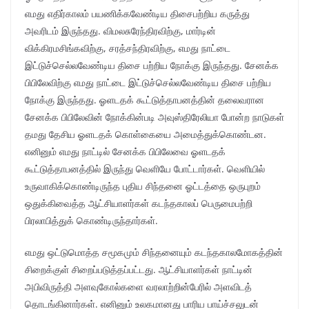
எமது எதிர்காலம் பயணிக்கவேண்டிய திசைபற்றிய கருத்து
அவரிடம் இருந்தது. விமலசுரேந்திரவிற்கு, மார்டின்
விக்கிரமசிங்கவிற்கு, சரத்சந்திரவிற்கு, எமது நாட்டை
இட்டுச்செல்லவேண்டிய திசை பற்றிய நோக்கு இருந்தது. சேனக்க
பிபிலேவிற்கு எமது நாட்டை இட்டுச்செல்லவேண்டிய திசை பற்றிய
நோக்கு இருந்தது. ஓளடதக் கூட்டுத்தாபனத்தின் தலைவரான
சேனக்க பிபிலேவின் நோக்கின்படி அவுஸ்திரேலியா போன்ற நாடுகள்
தமது தேசிய ஓளடதக் கொள்கையை அமைத்துக்கொண்டன.
எனினும் எமது நாட்டில் சேனக்க பிபிலேவை ஓளடதக்
கூட்டுத்தாபனத்தில் இருந்து வெளியே போட்டார்கள். வெளியில்
உருவாகிக்கொண்டிருந்த புதிய சிந்தனை ஓட்டத்தை ஒருபுறம்
ஒதுக்கிவைத்த ஆட்சியாளர்கள் கடந்தகாலப் பெருமைபற்றி
பிரலாபித்துக் கொண்டிருந்தார்கள்.
எமது ஒட்டுமொத்த சமூகமும் சிந்தனையும் கடந்தகாலமோகத்தின்
சிறைக்குள் சிறைப்படுத்தப்பட்டது. ஆட்சியாளர்கள் நாட்டின்
அபிவிருத்தி அளவுகோல்களை வரலாற்றின்பேரில் அளவிடத்
தொடங்கினார்கள். எனினும் உலகமானது பாரிய பாய்ச்சலுடன்