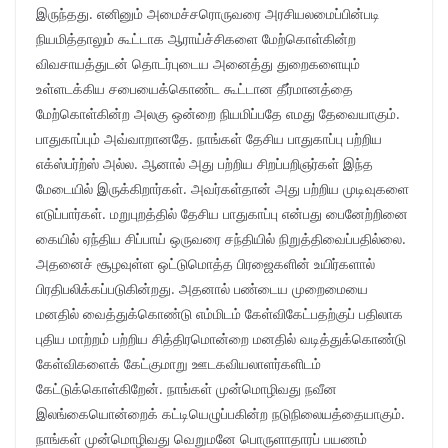
இருந்தது. எனினும் அமைச்சரொருவரை அரசியலமைப்பின்படி
நியமித்தாலும் கூட்டாக ஆராய்ச்சிகளை மேற்கொள்கின்ற
விவசாயத்துடன் தொடர்புடைய அனைத்து துறைகளையும்
உள்ளடக்கிய சபையைக்கொண்ட கூட்டான தீர்மானத்தை
மேற்கொள்கின்ற அலகு ஒன்றை நியமிப்பதே எமது தேவையாகும்.
பாதுகாப்பும் அவ்வாறானதே. நாங்கள் தேசிய பாதுகாப்பு பற்றிய
எக்ஸ்பர்ற்ஸ் அல்ல. ஆனால் அது பற்றிய சிறப்பறிஞர்கள் இந்த
மேடையில் இருக்கிறார்கள். அவர்கள்தான் அது பற்றிய முடிவுகளை
எடுப்பார்கள். மறுபுறத்தில் தேசிய பாதுகாப்பு என்பது பைனேற்றினை
கையில் ஏந்திய சிப்பாய் ஒருவரை சந்தியில் நிறுத்திவைப்பதில்லை.
அதனைச் சூழவுள்ள ஒட்டுமொத்த பிரஜைகளின் உயிர்களால்
பிரதிபலிக்கப்படுகின்றது. அதனால் பண்டைய முறைமையை
மனதில் வைத்துக்கொண்டு எம்மிடம் கேள்விகேட்பதற்குப் பதிலாக
புதிய மாற்றம் பற்றிய சித்திரமொன்றை மனதில் வடித்துக்கொண்டு
கேள்விகளைக் கேட்குமாறு ஊடகவியலாளர்களிடம்
கேட்டுக்கொள்கிறேன். நாங்கள் முன்மொழிவது நவீன
இலங்கையொன்றைக் கட்டியெழுப்பகின்ற நடுநிலையத்தையாகும்.
நாங்கள் முன்மொழிவது வெறுமனே பொருளாதாரப் பயணம்