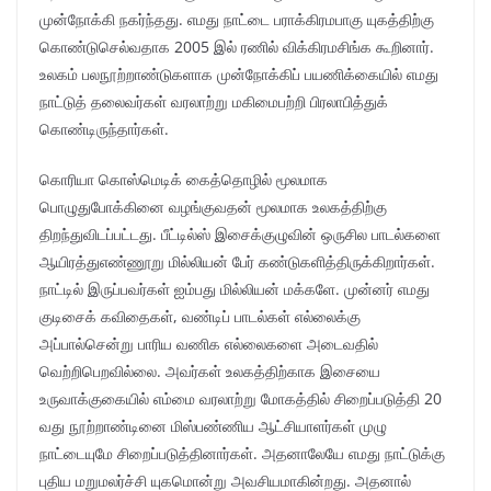
முன்நோக்கி நகர்ந்தது. எமது நாட்டை பராக்கிரமபாகு யுகத்திற்கு
கொண்டுசெல்வதாக 2005 இல் ரணில் விக்கிரமசிங்க கூறினார்.
உலகம் பலநூற்றாண்டுகளாக முன்நோக்கிப் பயணிக்கையில் எமது
நாட்டுத் தலைவர்கள் வரலாற்று மகிமைபற்றி பிரலாபித்துக்
கொண்டிருந்தார்கள்.
கொரியா கொஸ்மெடிக் கைத்தொழில் மூலமாக
பொழுதுபோக்கினை வழங்குவதன் மூலமாக உலகத்திற்கு
திறந்துவிடப்பட்டது. பீட்டில்ஸ் இசைக்குழுவின் ஒருசில பாடல்களை
ஆயிரத்துஎண்ணூறு மில்லியன் பேர் கண்டுகளித்திருக்கிறார்கள்.
நாட்டில் இருப்பவர்கள் ஐம்பது மில்லியன் மக்களே. முன்னர் எமது
குடிசைக் கவிதைகள், வண்டிப் பாடல்கள் எல்லைக்கு
அப்பால்சென்று பாரிய வணிக எல்லைகளை அடைவதில்
வெற்றிபெறவில்லை. அவர்கள் உலகத்திற்காக இசையை
உருவாக்குகையில் எம்மை வரலாற்று மோகத்தில் சிறைப்படுத்தி 20
வது நூற்றாண்டினை மிஸ்பண்ணிய ஆட்சியாளர்கள் முழு
நாட்டையுமே சிறைப்படுத்தினார்கள். அதனாலேயே எமது நாட்டுக்கு
புதிய மறுமலர்ச்சி யுகமொன்று அவசியமாகின்றது. அதனால்