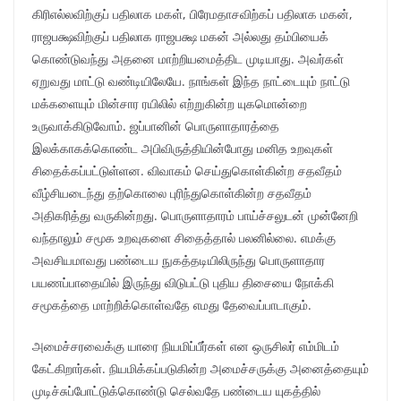
கிரிஎல்லவிற்குப் பதிலாக மகள், பிரேமதாசவிற்கப் பதிலாக மகன்,
ராஜபக்ஷவிற்குப் பதிலாக ராஜபக்ஷ மகன் அல்லது தம்பியைக்
கொண்டுவந்து அதனை மாற்றியமைத்திட முடியாது. அவர்கள்
ஏறுவது மாட்டு வண்டியிலேயே. நாங்கள் இந்த நாட்டையும் நாட்டு
மக்களையும் மின்சார ரயிலில் எற்றுகின்ற யுகமொன்றை
உருவாக்கிடுவோம். ஜப்பானின் பொருளாதாரத்தை
இலக்காகக்கொண்ட அபிவிருத்தியின்போது மனித உறவுகள்
சிதைக்கப்பட்டுள்ளன. விவாகம் செய்துகொள்கின்ற சதவீதம்
வீழ்சியடைந்து தற்கொலை புரிந்துகொள்கின்ற சதவீதம்
அதிகரித்து வருகின்றது. பொருளாதாரம் பாய்ச்சலுடன் முன்னேறி
வந்தாலும் சமூக உறவுகளை சிதைத்தால் பலனில்லை. எமக்கு
அவசியமாவது பண்டைய நுகத்தடியிலிருந்து பொருளாதார
பயணப்பாதையில் இருந்து விடுபட்டு புதிய திசையை நோக்கி
சமூகத்தை மாற்றிக்கொள்வதே எமது தேவைப்பாடாகும்.
அமைச்சரவைக்கு யாரை நியமிப்பீர்கள் என ஒருசிலர் எம்மிடம்
கேட்கிறார்கள். நியமிக்கப்படுகின்ற அமைச்சருக்கு அனைத்தையும்
முடிச்சுப்போட்டுக்கொண்டு செல்வதே பண்டைய யுகத்தில்