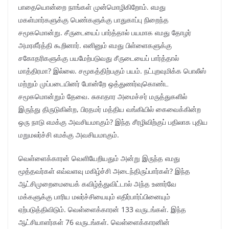
பாதையொன்றை நாங்கள் முன்மொழிகிறோம். எமது
மகள்மார்களுக்கு பெண்களுக்கு பாதுகாப்பு நிறைந்த
சமூகமொன்று. சீருடையைப் பார்த்தால் பயமாக எமது தோழர்
அமரகீர்த்தி கூறினார். எனினும் எமது பிள்ளைகளுக்கு
சகோதரிகளுக்கு பயமேற்படுவது சீருடையைப் பார்த்தால்
மாத்திரமா? இல்லை. சமூகத்திற்பகும் பயம். நட்புறவுமிக்க பொலீஸ்
மற்றும் முப்படையினர் போன்றே ஒத்துணர்வுகொண்ட
சமூகமொன்றும் தேவை. சுகாதார அமைச்சர் மருத்துகளில்
இருந்து திருடுகின்ற, பிரதமர் மத்திய வங்கியில் கைவைக்கின்ற
ஒரு நாடு எமக்கு அவசியமாகும்? இந்த சீரழிவிற்குப் பதிலாக புதிய
மறுமலர்ச்சி எமக்கு அவசியமாகும்.
வெள்ளைக்காரன் வெளியேறியதும் அன்று இருந்த எமது
மூத்தவர்கள் எவ்வளவு மகிழ்ச்சி அடைந்திருப்பார்கள்? இந்த
ஆட்சிமுறைமையைக் கவிழ்த்துவிட்டால் அந்த உணர்வே
மக்களுக்கு பாரிய மலர்ச்சியையும் எதிர்பார்ப்பினையும்
ஏற்படுத்திவிடும். வெள்ளைக்காரன் 133 வருடங்கள். இந்த
ஆட்சியாளர்கள் 76 வருடங்கள். வெள்ளைக்காரனின்