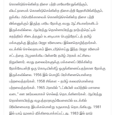
கொண்டுசெல்கின்ற திசை பற்றி மாவோசேதுங்கிற்கும்,
வியட்நாமைக் கொண்டுசெல்கின்ற திசைபற்றி ஹோசிமிங்கிற்கும்,
ஐக்கிய அமெரிக்காவைக் கொண்டுசெல்கின்ற திசை பற்றி
லிங்கனுக்கும் இருந்த பாரிய நோக்கு எமது ஆட்சியாளர்களிடம்
இருக்கவில்லை. ஆயிரத்து தொள்ளாயிரத்து நாற்பத்தெட்டில்
சுதந்திரம் கிடைத்ததும் உடனடியாக பெருந்தோட்டத் தமிழ்
மக்களுக்கு இருந்த பிரஜா உரிமையை இல்லாதொழித்தார்கள்.
வடக்கில் செல்வநாயகம் இடையீடுசெய்து இந்த பிரஜா உரிமைச்
சட்டத்தை அமுலாக்கிய பின்னரே தமிழ் அரசுக் கட்சியை
நிறுவினார். எமது தலைவர்களுக்கு மக்களைப் பிரிக்கின்ற
நோக்கேயன்றி ஒரு கொடியின்கீழ் ஒருங்கிணைப்பதற்கான நோக்கு
இருக்கவில்லை. 1956 இல் மொழிப் பிரச்சினையொன்றை
பற்றவைத்தார்கள். 1958 சிங்கள – தமிழ் கலவரமொன்றை
பற்றவைத்தார்கள். 1965 அளவில் “டட்லியின் வயிற்றில் மசாலை
வடை” என ஊர்வலமாகச் செல்லத் தொடங்கினார்கள். ஆயிரத்து
தொள்ளாயிரத்து எழுபத்தாறாகும்வேளையில் வடக்கில்
பிரிவினைவாத இயக்கமொன்று உருவாகத் தொடங்கியது. 1981
இல் யாழ் நூலகம் தீக்கிரையாக்கப்பட்டது. 1983 இல் நாடு