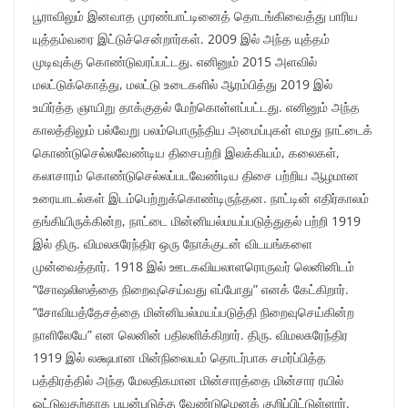
பூராவிலும் இனவாத முரண்பாட்டினைத் தொடங்கிவைத்து பாரிய
யுத்தம்வரை இட்டுச்சென்றார்கள். 2009 இல் அந்த யுத்தம்
முடிவுக்கு கொண்டுவரப்பட்டது. எனினும் 2015 அளவில்
மலட்டுக்கொத்து, மலட்டு உடைகளில் ஆரம்பித்து 2019 இல்
உயிர்த்த ஞாயிறு தாக்குதல் மேற்கொள்ளப்பட்டது. எனினும் அந்த
காலத்திலும் பல்வேறு பலம்பொருந்திய அமைப்புகள் எமது நாட்டைக்
கொண்டுசெல்லவேண்டிய திசைபற்றி இலக்கியம், கலைகள்,
கலாசாரம் கொண்டுசெல்லப்படவேண்டிய திசை பற்றிய ஆழமான
உரையாடல்கள் இடம்பெற்றுக்கொண்டிருந்தன. நாட்டின் எதிர்காலம்
தங்கியிருக்கின்ற, நாட்டை மின்னியல்மயப்படுத்துதல் பற்றி 1919
இல் திரு. விமலசுரேந்திர ஒரு நோக்குடன் விடயங்களை
முன்வைத்தார். 1918 இல் ஊடகவியலாளரொருவர் லெனினிடம்
“சோஷலிஸத்தை நிறைவுசெய்வது எப்போது” எனக் கேட்கிறார்.
”சோவியத்தேசத்தை மின்னியல்மயப்படுத்தி நிறைவுசெய்கின்ற
நாளிலேயே” என லெனின் பதிலளிக்கிறார். திரு. விமலசுரேந்திர
1919 இல் லக்ஷபான மின்நிலையம் தொடர்பாக சமர்ப்பித்த
பத்திரத்தில் அந்த மேலதிகமான மின்சாரத்தை மின்சார ரயில்
ஓட்டுவதற்காக பயன்படுத்த வேண்டுமெனக் குறிப்பிட்டுள்ளார்.