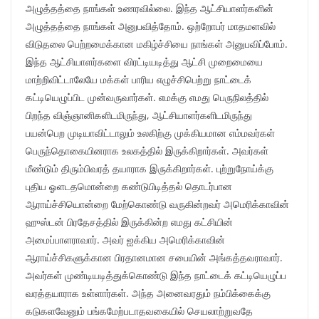
அழுத்தத்தை நாங்கள் உணரவில்லை. இந்த ஆட்சியாளர்களின்
அழுத்தத்தை நாங்கள் அனுபவித்தோம். ஒற்றோபர் மாதமளவில்
விடுதலை பெற்றமைக்கான மகிழ்ச்சியை நாங்கள் அனுபவிப்போம்.
இந்த ஆட்சியாளர்களை விரட்டியடித்து ஆட்சி முறைமையை
மாற்றிவிட்டாலேயே மக்கள் பாரிய எழுச்சிபெற்று நாட்டைக்
கட்டியெழுப்பிட முன்வருவார்கள். எமக்கு எமது பெருநிலத்தில்
பிறந்த விஞ்ஞானிகளிடமிருந்து, ஆட்சியாளர்களிடமிருந்து
பயன்பெற முடியாவிட்டாலும் உலகிற்கு முக்கியமான எம்மவர்கள்
பெருந்தொகையினராக உலகத்தில் இருக்கிறார்கள். அவர்கள்
மீண்டும் திரும்பிவரத் தயாராக இருக்கிறார்கள். புற்றுநோய்க்கு
புதிய ஓளடதமொன்றை கண்டுபிடித்தல் தொடர்பான
ஆராய்ச்சியொன்றை மேற்கொண்டு வருகின்றவர் அமெரிக்காவின்
ஹுஸ்டன் பிரதேசத்தில் இருக்கின்ற எமது கட்சியின்
அமைப்பாளராவார். அவர் ஐக்கிய அமெரிக்காவின்
ஆராய்ச்சிகளுக்கான பிரதானமான சபையின் அங்கத்தவராவார்.
அவர்கள் முண்டியடித்துக்கொண்டு இந்த நாட்டைக் கட்டியெழுப்ப
வரத்தயாராக உள்ளார்கள். அந்த அனைவரதும் நம்பிக்கைக்கு
கடுகளவேனும் பங்கமேற்படாதவகையில் செயலாற்றுவதே