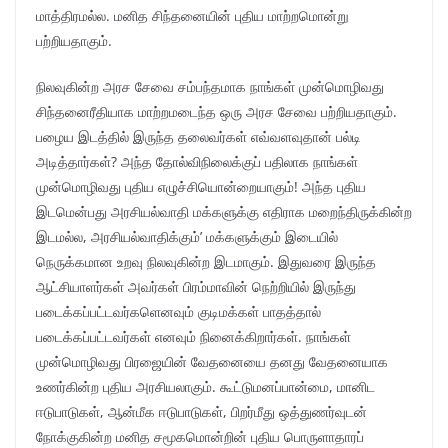
மாத்திரமல்ல. மனித சிந்தனையின் புதிய மாற்றமொன்று
பற்றியதாகும்.
நிலவுகின்ற அரச சேவை சம்பந்தமாக நாங்கள் முன்மொழிவது
சிந்தனைரீதியாக மாற்றமடைந்த ஒரு அரச சேவை பற்றியதாகும்.
பழைய இடத்தில் இருந்த தலைவர்கள் எவ்வளவுதான் பல்டி
அடித்தார்கள்? அந்த தோல்விநிலைக்குப் பதிலாக நாங்கள்
முன்மொழிவது புதிய எழுச்சியொன்றையாகும்! அந்த புதிய
இடமென்பது அரசியல்வாதி மக்களுக்கு எதிராக மறைந்திருக்கின்ற
இடமல்ல, அரசியல்வாதிக்கும்’ மக்களுக்கும் இடையில்
நெருக்கமான உறவு நிலவுகின்ற இடமாகும். இதுவரை இருந்த
ஆட்சியாளர்கள் அவர்கள் பிரம்மாவின் நெற்றியில் இருந்து
படைக்கப்பட்டவர்களெனவும் குடிமக்கள் பாதத்தால்
படைக்கப்பட்டவர்கள் எனவும் நினைக்கிறார்கள். நாங்கள்
முன்மொழிவது பிரஜையின் வேதனையை தனது வேதனையாக
உணர்கின்ற புதிய அரசியலாகும். கூட்டுமனப்பான்மை, மானிட
ஈடுபாடுகள், ஆன்மீக ஈடுபாடுகள், பிறர்மீது ஒத்துணர்வுடன்
நோக்குகின்ற மனித சமூகமொன்றின் புதிய பொருளாதாரப்