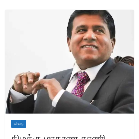
உள்நாடு
கிழக்கு மாகாண காணி