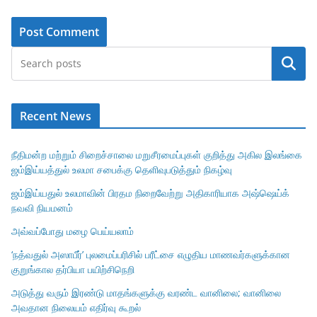
Search
Recent News
நீதிமன்ற மற்றும் சிறைச்சாலை மறுசீரமைப்புகள் குறித்து அகில இலங்கை
ஜம்இய்யத்துல் உலமா சபைக்கு தெளிவுபடுத்தும் நிகழ்வு
ஜம்இய்யதுல் உலமாவின் பிரதம நிறைவேற்று அதிகாரியாக அஷ்ஷெய்க்
நவவி நியமனம்
அவ்வப்போது மழை பெய்யலாம்
‘நத்வதுல் அஸாபீர்’ புலமைப்பரிசில் பரீட்சை எழுதிய மாணவர்களுக்கான
குறுங்கால தர்பியா பயிற்சிநெறி
அடுத்து வரும் இரண்டு மாதங்களுக்கு வரண்ட வானிலை; வானிலை
அவதான நிலையம் எதிர்வு கூறல்