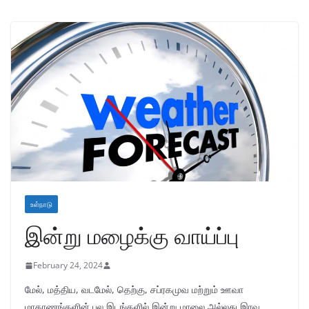
உள்நாடு
இன்று மழைக்கு வாய்ப்பு
February 24, 2024
மேல், மத்திய, வடமேல், தெற்கு, சப்ரகமுவ மற்றும் ஊவா
மாகாணங்களின் பல இடங்களில் இன்று மாலை அல்லது இரவு