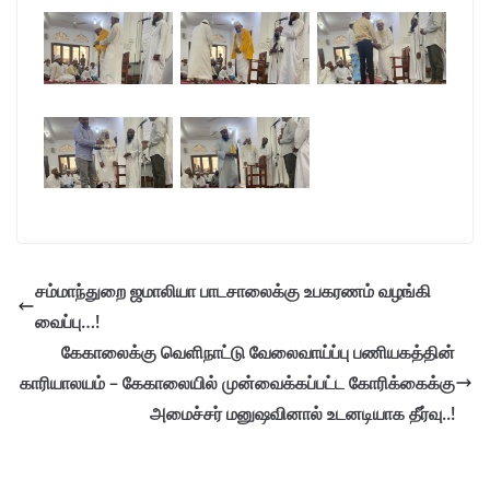
சம்மாந்துறை ஜமாலியா பாடசாலைக்கு உபகரணம் வழங்கி
வைப்பு…!
கேகாலைக்கு வெளிநாட்டு வேலைவாய்ப்பு பணியகத்தின்
காரியாலயம் – கேகாலையில் முன்வைக்கப்பட்ட கோரிக்கைக்கு
அமைச்சர் மனுஷவினால் உடனடியாக தீர்வு..!