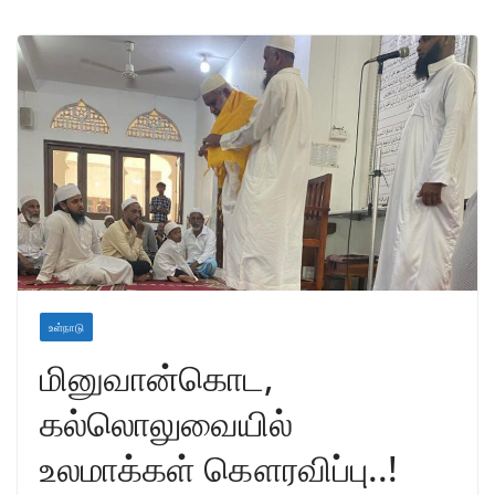
உள்நாடு
மினுவான்கொட,
கல்லொலுவையில்
உலமாக்கள் கௌரவிப்பு..!