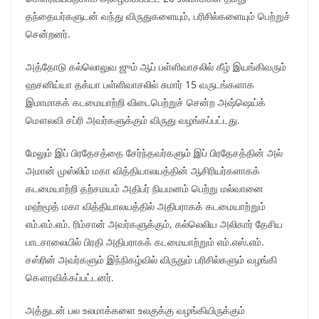
தந்தையர்களுடன் வந்து விருதுகளையும், பரிசில்களையும் பெற்றுச்
சென்றனர்.
அத்தோடு கல்லொலுவ ஜும் ஆப் பள்ளிவாசலில் கீழ் இயங்கிவரும்
ஹசனிய்யா தக்யா பள்ளிவாசலில் சுமார் 15 வருடங்களாக
இமாமாகக் கடமையாற்றி விடைபெற்றுச் சென்ற அஷ்ஷெய்க்
மௌலவி சப்ரி அவர்களுக்கும் விருது வழங்கப்பட்டது.
மேலும் இப் பிரதேசத்தை சேர்ந்தவர்களும் இப் பிரதேசத்தின் அல்
அமான் முஸ்லிம் மகா வித்தியாலயத்தின் ஆசிரியர்களாகக்
கடமையாற்றி தற்சமயம் அதிபர் நியமனம் பெற்று மல்வானை
மஹ்மூத் மகா வித்தியாலயத்தில் அதிபராகக் கடமையாற்றும்
எம்.எம்.எம். ரிம்சான் அவர்களுக்கும், கல்லெலிய அலிகார் தேசிய
பாடசாலையில் பிரதி அதிபராகக் கடமையாற்றும் எம்.எஸ்.எம்.
சஸ்ரின் அவர்களும் இந்நிகழ்வில் விருதும் பரிசில்களும் வழங்கி
கௌரவிக்கப்பட்டனர்.
அத்துடன் பல உலமாக்களை உலகுக்கு வழங்கியிருக்கும்