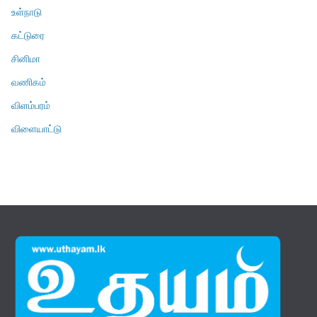
உள்நாடு
கட்டுரை
சினிமா
வணிகம்
விளம்பரம்
விளையாட்டு