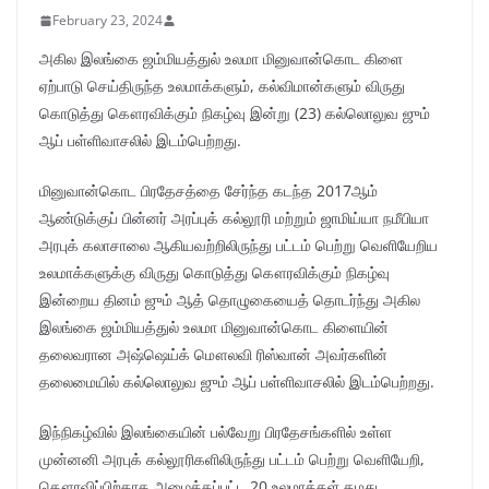
February 23, 2024
அகில இலங்கை ஜம்மியத்துல் உலமா மினுவான்கொட கிளை
ஏற்பாடு செய்திருந்த உலமாக்களும், கல்விமான்களும் விருது
கொடுத்து கௌரவிக்கும் நிகழ்வு இன்று (23) கல்லொலுவ ஜும்
ஆப் பள்ளிவாசலில் இடம்பெற்றது.
மினுவான்கொட பிரதேசத்தை சேர்ந்த கடந்த 2017ஆம்
ஆண்டுக்குப் பின்னர் அரப்புக் கல்லூரி மற்றும் ஜாமிய்யா நமீபியா
அரபுக் கலாசாலை ஆகியவற்றிலிருந்து பட்டம் பெற்று வெளியேறிய
உலமாக்களுக்கு விருது கொடுத்து கௌரவிக்கும் நிகழ்வு
இன்றைய தினம் ஜும் ஆத் தொழுகையைத் தொடர்ந்து அகில
இலங்கை ஜம்மியத்துல் உலமா மினுவான்கொட கிளையின்
தலைவரான அஷ்ஷெய்க் மௌலவி ரிஸ்வான் அவர்களின்
தலைமையில் கல்லொலுவ ஜும் ஆப் பள்ளிவாசலில் இடம்பெற்றது.
இந்நிகழ்வில் இலங்கையின் பல்வேறு பிரதேசங்களில் உள்ள
முன்னனி அரபுக் கல்லூரிகளிலிருந்து பட்டம் பெற்று வெளியேறி,
கௌரவிப்பிற்காக அழைக்கப்பட்ட 20 உலமாக்கள் தமது