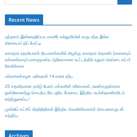
Recent News
புத்தளம் இஸ்லாஹிய்யா மகளிர் கல்லூரியின் வருடாந்த இல்ல
விளையாட்டுப் போட்டி
சுகாதார உதவியாளர் நியமனங்களில் கிழக்கு சுகாதார தொண்டர்களையும்
உள்வாங்கவும்;பாராளுமன்ற ஆலோசனை கூட்டத்தில் உதுமா லெப்பை எம்.பி
கோரிக்கை
பல்கலைக்கழக பதிவுகள் 14 வரை ஏற்பு
25 சதவீதமான தமிழ் பேசும் மக்களின் உரிமைகள், நலன்களுக்காக
ஒன்றிணைந்து செயற்படவே புதிய பேரவை; இந்திய உயர்ஸ்தானிகரிடம்
எடுத்துரைப்பு.!
முஸ்லிம் கட்சிப் பிரதிநிதிகள் இந்திய வெளிவிவகாரச் செயலாளருடன்
சந்திப்பு
Archives